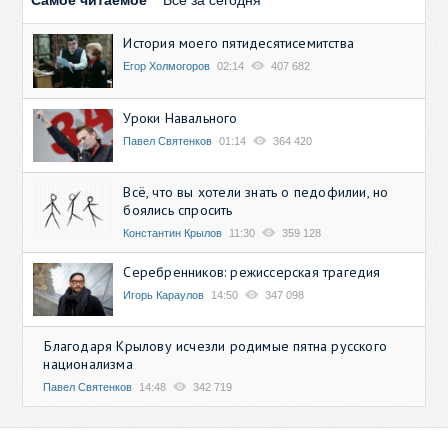
Самое читаемое
Все за сегодня
История моего пятидесятисемитства
Егор Холмогоров
02:14
407 682
Уроки Навального
Павел Святенков
01:14
364 420
Всё, что вы хотели знать о педофилии, но
боялись спросить
Константин Крылов
11:30
359 128
Серебренников: режиссерская трагедия
Игорь Караулов
14:50
347 098
Благодаря Крылову исчезли родимые пятна русского
национализма
Павел Святенков
14:48
342 719