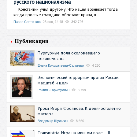
русского национализма
Константин учил другому. Что нация возникает тогда,
когда простые граждане обретают права, в
Павел Святенков
23 сен, 14:48
342 726
Публикации
Пурпурные поля осоловевшего
человечества
Елена Кондратьева-Сальгеро
4 250
Экономический терроризм против России:
масштаб и цели
Рамиль Гарифуллин
3 799
Уроки Игоря Фроянова. К девяностолетию
мастера
Владимир Шульгин
8 660
Transnistria. Игра на минном поле - III