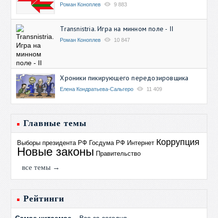
Роман Коноплев
9 883
Transnistria. Игра на минном поле - II
Роман Коноплев
10 847
Хроники пикирующего передозировщика
Елена Кондратьева-Сальгеро
11 409
Главные темы
Коррупция
Выборы президента РФ
Госдума РФ
Интернет
Новые законы
Правительство
все темы →
Рейтинги