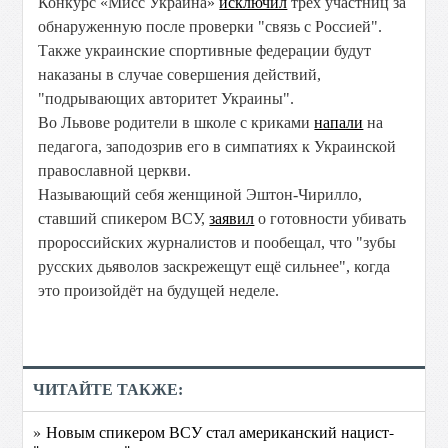
Конкурс «Мисс Украина»
исключил
трёх участниц за
обнаруженную после проверки "связь с Россией".
Также украинские спортивные федерации будут
наказаны в случае совершения действий,
"подрывающих авторитет Украины".
Во Львове родители в школе с криками
напали
на
педагога, заподозрив его в симпатиях к Украинской
православной церкви.
Называющий себя женщиной Эштон-Чирилло,
ставший спикером ВСУ,
заявил
о готовности убивать
пророссийских журналистов и пообещал, что "зубы
русских дьяволов заскрежещут ещё сильнее", когда
это произойдёт на будущей неделе.
ЧИТАЙТЕ ТАКЖЕ:
» Новым спикером ВСУ стал американский нацист-