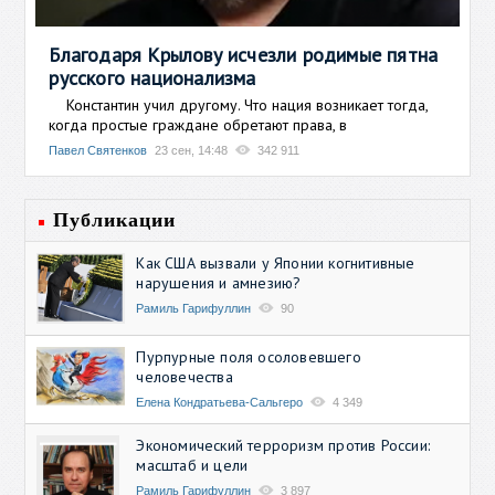
Благодаря Крылову исчезли родимые пятна
русского национализма
Константин учил другому. Что нация возникает тогда,
когда простые граждане обретают права, в
Павел Святенков
23 сен, 14:48
342 911
Публикации
Как США вызвали у Японии когнитивные
нарушения и амнезию?
Рамиль Гарифуллин
90
Пурпурные поля осоловевшего
человечества
Елена Кондратьева-Сальгеро
4 349
Экономический терроризм против России:
масштаб и цели
Рамиль Гарифуллин
3 897