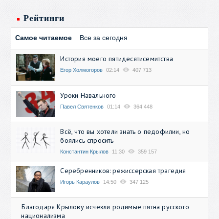
Рейтинги
Самое читаемое
Все за сегодня
История моего пятидесятисемитства
Егор Холмогоров
02:14
407 713
Уроки Навального
Павел Святенков
01:14
364 448
Всё, что вы хотели знать о педофилии, но
боялись спросить
Константин Крылов
11:30
359 157
Серебренников: режиссерская трагедия
Игорь Караулов
14:50
347 125
Благодаря Крылову исчезли родимые пятна русского
национализма