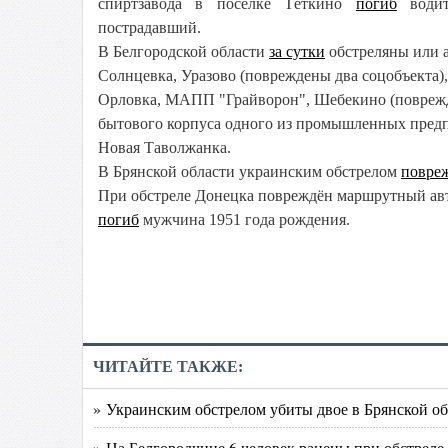
спиртзавода в посёлке Тёткино
погиб
водите
пострадавший.
В Белгородской области
за сутки
обстреляны или 
Солнцевка, Уразово (повреждены два соцобъекта),
Орловка, МАПП "Грайворон", Шебекино (поврежд
бытового корпуса одного из промышленных предпр
Новая Таволжанка.
В Брянской области украинским обстрелом
повре
При обстреле Донецка повреждён маршрутный ав
погиб
мужчина 1951 года рождения.
ЧИТАЙТЕ ТАКЖЕ:
» Украинским обстрелом убиты двое в Брянской обл
» На Белгородчине 6 человек ранены при обстреле