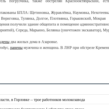
ль погрузчика, также обстрелян Краснооктябрьский, ест
атакованы БПЛА: Щетиновка, Журавлёвка, Наумовка, Нехотеевк
 Вериговка, Тулянка, Долгое, Плотвянка, Горьковский, Мокрая
ения получили здание общепита и помещение административн
иятий), Середа, Марьино, Белянка (уничтожен экскаватор), Му
ждены
два жилых дома в Азаровке.
тобус,
ранены
мужчина и женщина. В ЛНР при обстреле Кремен
асти, в Горловке -- трое работников молокозавода
 кассетными боеприпасами,1 убит при атаке дрона