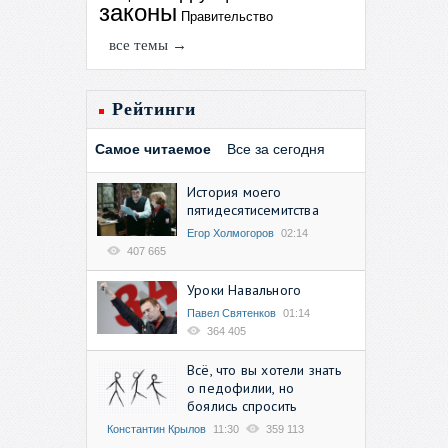
законы
Правительство
все темы →
Рейтинги
Самое читаемое
Все за сегодня
История моего
пятидесятисемитства
Егор Холмогоров
02:14
407 665
Уроки Навального
Павел Святенков
01:14
364 405
Всё, что вы хотели знать
о педофилии, но
боялись спросить
Константин Крылов
11:30
359 113