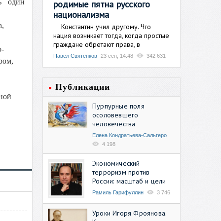
ь один
родимые пятна русского
национализма
а,
Константин учил другому. Что
нация возникает тогда, когда простые
граждане обретают права, в
о-
Павел Святенков
23 сен, 14:48
342 631
ром,
Публикации
ной
Пурпурные поля
осоловевшего
человечества
Елена Кондратьева-Сальгеро
4 198
Экономический
терроризм против
России: масштаб и цели
Рамиль Гарифуллин
3 746
Уроки Игоря Фроянова.