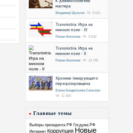
К девяностолетию
мастера
Владимир Шульгин
8 611
Transnistria. Игра на
минном поле - III
Роман Коноплев
9 832
Transnistria. Игра на
минном поле - II
Роман Коноплев
10 795
Хроники пикирующего
передозировщика
Елена Кондратьева-Сальгеро
11 360
Главные темы
Выборы президента РФ
Госдума РФ
Новые
Коррупция
Интернет