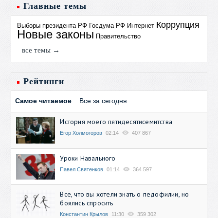
Главные темы
Коррупция
Выборы президента РФ
Госдума РФ
Интернет
Новые законы
Правительство
все темы →
Рейтинги
Самое читаемое
Все за сегодня
История моего пятидесятисемитства
Егор Холмогоров
02:14
407 867
Уроки Навального
Павел Святенков
01:14
364 597
Всё, что вы хотели знать о педофилии, но
боялись спросить
Константин Крылов
11:30
359 302