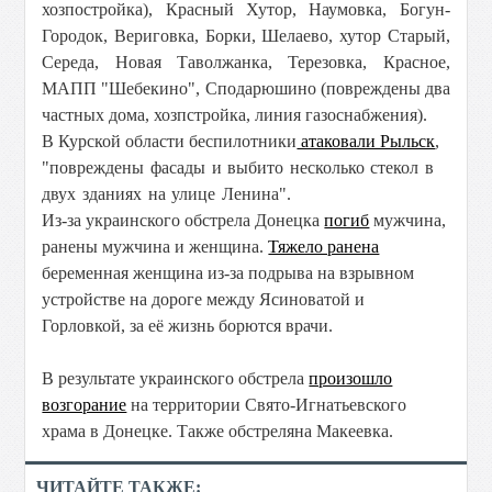
хозпостройка), Красный Хутор, Наумовка, Богун-
Городок, Вериговка, Борки, Шелаево, хутор Старый,
Середа, Новая Таволжанка, Терезовка, Красное,
МАПП "Шебекино", Сподарюшино (повреждены два
частных дома, хозпстройка, линия газоснабжения).
В Курской области беспилотники
атаковали Рыльск
,
"п
овреждены фасады и выбито несколько стекол в
двух зданиях на улице Ленина".
Из-за украинского обстрела Донецка
погиб
мужчина,
ранены мужчина и женщина.
Тяжело ранена
беременная женщина из-за подрыва на взрывном
устройстве на дороге между Ясиноватой и
Горловкой, за её жизнь борются врачи.
В результате украинского обстрела
произошло
возгорание
на территории Свято-Игнатьевского
храма в Донецке. Также обстреляна Макеевка.
ЧИТАЙТЕ ТАКЖЕ: