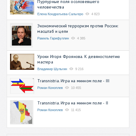
Пурпурные поля осоловевшего
человечества
Елена Кондратьева-Сальгеро
4 823
Экономический терроризм против России:
масштаб и цели
Рамиль Гарифуллин
4 385
Уроки Игоря Фроянова. К девяностолетию
мастера
Владимир Шульгин
9 216
Transnistria. Игра на минном поле - III
Роман Коноплев
10 455
Transnistria. Игра на минном поле - II
Роман Коноплев
11 415