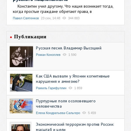
Константин учил другому. Что нация возникает тогда,
когда простые граждане обретают права, в
Павел Святенков
23 сен, 14:48
344 883
Публикации
Русская песня. Владимир Высоцкий
Роман Коноплев
1 590
Как США вызвали у Японии когнитивные
нарушения и амнезию?
Рамиль Гарифуллин
1 859
Пурпурные поля осоловевшего
человечества
Елена Кондратьева-Сальгеро
5 459
Экономический терроризм против России:
масштаб и цели