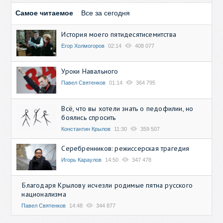
Самое читаемое
Все за сегодня
История моего пятидесятисемитства
Егор Холмогоров
02:14
408 077
Уроки Навального
Павел Святенков
01:14
364 795
Всё, что вы хотели знать о педофилии, но
боялись спросить
Константин Крылов
11:30
359 507
Серебренников: режиссерская трагедия
Игорь Караулов
14:50
347 478
Благодаря Крылову исчезли родимые пятна русского
национализма
Павел Святенков
14:48
344 877