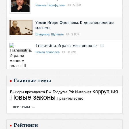
Рамиль Гарифуллин
5 020
Уроки Игоря Фроянова. К девяностолетию
мастера
Владимир Шульгин
9 837
Transnistria. Игра на минном поле - III
Роман Коноплев
11 091
Главные темы
Коррупция
Выборы президента РФ
Госдума РФ
Интернет
Новые законы
Правительство
все темы →
Рейтинги