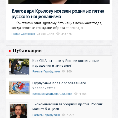
Благодаря Крылову исчезли родимые пятна
русского национализма
Константин учил другому. Что нация возникает тогда,
когда простые граждане обретают права, в
Павел Святенков
23 сен, 14:48
343 476
Публикации
Как США вызвали у Японии когнитивные
нарушения и амнезию?
Рамиль Гарифуллин
980
Пурпурные поля осоловевшего
человечества
Елена Кондратьева-Сальгеро
4 668
Экономический терроризм против России:
масштаб и цели
Рамиль Гарифуллин
4 227