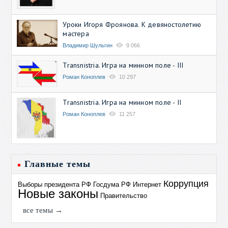
Уроки Игоря Фроянова. К девяностолетию
мастера
Владимир Шульгин
9 066
Transnistria. Игра на минном поле - III
Роман Коноплев
10 297
Transnistria. Игра на минном поле - II
Роман Коноплев
11 257
Главные темы
Коррупция
Выборы президента РФ
Госдума РФ
Интернет
Новые законы
Правительство
все темы →