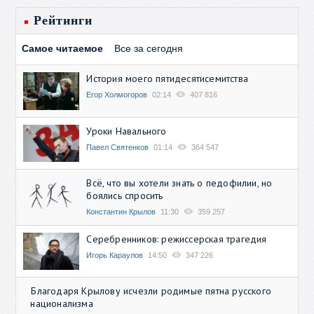
Рейтинги
Самое читаемое
Все за сегодня
История моего пятидесятисемитства
Егор Холмогоров
02:14
407 816
Уроки Навального
Павел Святенков
01:14
364 547
Всё, что вы хотели знать о педофилии, но
боялись спросить
Константин Крылов
11:30
359 257
Серебренников: режиссерская трагедия
Игорь Караулов
14:50
347 226
Благодаря Крылову исчезли родимые пятна русского
национализма