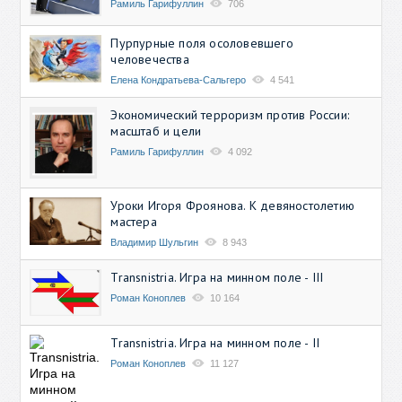
Рамиль Гарифуллин
706
Пурпурные поля осоловевшего
человечества
Елена Кондратьева-Сальгеро
4 541
Экономический терроризм против России:
масштаб и цели
Рамиль Гарифуллин
4 092
Уроки Игоря Фроянова. К девяностолетию
мастера
Владимир Шульгин
8 943
Transnistria. Игра на минном поле - III
Роман Коноплев
10 164
Transnistria. Игра на минном поле - II
Роман Коноплев
11 127