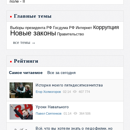
Главные темы
Коррупция
Выборы президента РФ
Госдума РФ
Интернет
Новые законы
Правительство
все темы →
Рейтинги
Самое читаемое
Все за сегодня
История моего пятидесятисемитства
Егор Холмогоров
02:14
407 774
Уроки Навального
Павел Святенков
01:14
364 506
Всё, что вы хотели знать о педофилии, но