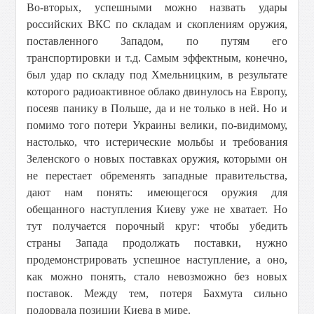
Во-вторых, успешными можно назвать удары
российских ВКС по складам и скоплениям оружия,
поставленного Западом, по путям его
транспортировки и т.д. Самым эффектным, конечно,
был удар по складу под Хмельницким, в результате
которого радиоактивное облако двинулось на Европу,
посеяв панику в Польше, да и не только в ней. Но и
помимо того потери Украины велики, по-видимому,
настолько, что истерические мольбы и требования
Зеленского о новых поставках оружия, которыми он
не перестает обременять западные правительства,
дают нам понять: имеющегося оружия для
обещанного наступления Киеву уже не хватает. Но
тут получается порочный круг: чтобы убедить
страны Запада продолжать поставки, нужно
продемонстрировать успешное наступление, а оно,
как можно понять, стало невозможно без новых
поставок. Между тем, потеря Бахмута сильно
подорвала позиции Киева в мире.