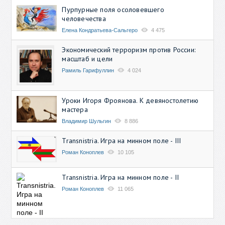
Пурпурные поля осоловевшего
человечества
Елена Кондратьева-Сальгеро
4 475
Экономический терроризм против России:
масштаб и цели
Рамиль Гарифуллин
4 024
Уроки Игоря Фроянова. К девяностолетию
мастера
Владимир Шульгин
8 886
Transnistria. Игра на минном поле - III
Роман Коноплев
10 105
Transnistria. Игра на минном поле - II
Роман Коноплев
11 065