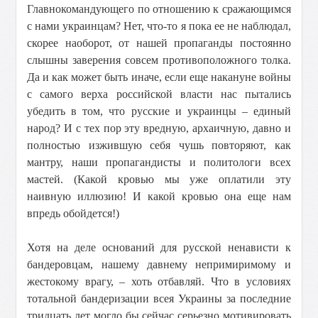
Главнокомандующего по отношению к сражающимся
с нами украинцам? Нет, что-то я пока ее не наблюдал,
скорее наоборот, от нашей пропаганды постоянно
слышны заверения совсем противоположного толка.
Да и как может быть иначе, если еще накануне войны
с самого верха российской власти нас пытались
убедить в том, что русские и украинцы – единый
народ? И с тех пор эту вредную, архаичную, давно и
полностью изжившую себя чушь повторяют, как
мантру, наши пропагандисты и политологи всех
мастей. (Какой кровью мы уже оплатили эту
наивную иллюзию! И какой кровью она еще нам
впредь обойдется!)
Хотя на деле оснований для русской ненависти к
бандеровцам, нашему давнему непримиримому и
жестокому врагу, – хоть отбавляй. Что в условиях
тотальной бандеризации всея Украины за последние
тридцать лет могло бы сейчас серьезно мотивировать