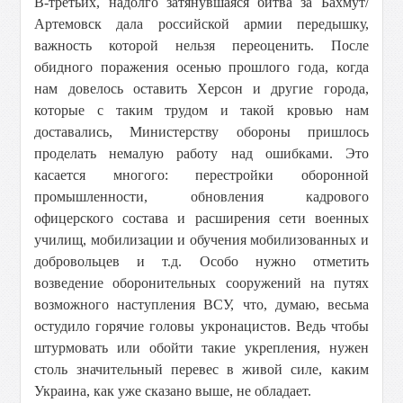
В-третьих, надолго затянувшаяся битва за Бахмут/
Артемовск дала российской армии передышку,
важность которой нельзя переоценить. После
обидного поражения осенью прошлого года, когда
нам довелось оставить Херсон и другие города,
которые с таким трудом и такой кровью нам
доставались, Министерству обороны пришлось
проделать немалую работу над ошибками. Это
касается многого: перестройки оборонной
промышленности, обновления кадрового
офицерского состава и расширения сети военных
училищ, мобилизации и обучения мобилизованных и
добровольцев и т.д. Особо нужно отметить
возведение оборонительных сооружений на путях
возможного наступления ВСУ, что, думаю, весьма
остудило горячие головы укронацистов. Ведь чтобы
штурмовать или обойти такие укрепления, нужен
столь значительный перевес в живой силе, каким
Украина, как уже сказано выше, не обладает.