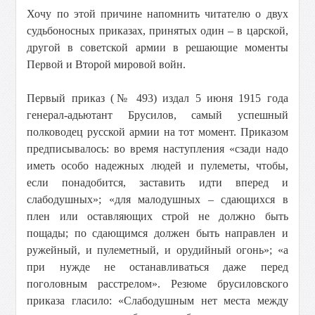
Хочу по этой причине напомнить читателю о двух
судьбоносных приказах, принятых один – в царской,
другой в советской армии в решающие моменты
Первой и Второй мировой войн.
Первый приказ (№ 493) издал 5 июня 1915 года
генерал-адьютант Брусилов, самый успешный
полководец русской армии на тот момент. Приказом
предписывалось: во время наступления «сзади надо
иметь особо надежных людей и пулеметы, чтобы,
если понадобится, заставить идти вперед и
слабодушных»; «для малодушных – сдающихся в
плен или оставляющих строй не должно быть
пощады; по сдающимся должен быть направлен и
ружейный, и пулеметный, и орудийный огонь»; «а
при нужде не останавливаться даже перед
поголовным расстрелом». Резюме брусиловского
приказа гласило: «Слабодушным нет места между