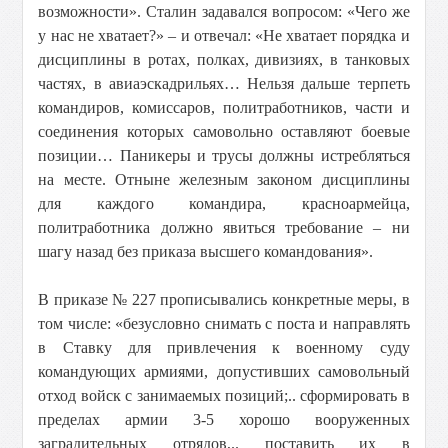
возможности». Сталин задавался вопросом: «Чего же
у нас не хватает?» – и отвечал: «Не хватает порядка и
дисциплины в ротах, полках, дивизиях, в танковых
частях, в авиаэскадрильях… Нельзя дальше терпеть
командиров, комиссаров, политработников, части и
соединения которых самовольно оставляют боевые
позиции… Паникеры и трусы должны истребляться
на месте. Отныне железным законом дисциплины
для каждого командира, красноармейца,
политработника должно явиться требование – ни
шагу назад без приказа высшего командования».
В приказе № 227 прописывались конкретные меры, в
том числе: «безусловно снимать с поста и направлять
в Ставку для привлечения к военному суду
командующих армиями, допустивших самовольный
отход войск с занимаемых позиций;.. сформировать в
пределах армии 3-5 хорошо вооруженных
заградительных отрядов,.. поставить их в