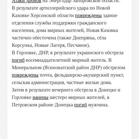
Атаки дронов
на Энергодар Запорожской области.
В результате артиллерийского удара по Новой
Каховке Херсонской области
повреждены
здание
отделения службы поддержки гражданского
населения, дома мирных жителей, Новая Каховка
частично обесточена (также Днепряны, сёла
Корсунка, Новые Лагеря, Песчаное).
В Горловке, ДНР, в результате украинского обстрела
погиб
восемнадцатилетний мирный житель. В
Минеральном (Ясиноватский район ДНР) обстрелом
повреждены
почта, фельдшерско-акушерский пункт,
сельская администрация, частные жилые дома.
Затем в результате вечернего обстрела в Донецке и
Горловке
ранены
шестеро мирных жителей, в
Петровском районе Донецка
погиб
мужчина.