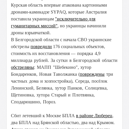
Курская область впервые атакована картонными
дронами-камикадзе SYPAQ, которые Австралия
поставила украинцам
"исключительно для
гуманитарных миссий"
, но украинцы начинили
дроны взрывчаткой.
В Белгородской области с начала СВО украинские
обстрелы
повредили
176 социальных объектов,
стоимость их восстановления
— порядка 4,9
миллиарда рублей. За сутки в Белгородской области
обстреляны
: МАПП "Шебекино", хутор
Бондаренков, Новая Таволжанка (
повреждены
три
частных дома и хозпостройка), Середа, посёлок
Ленинский, Белянка, хутор Панков, Солнцевка,
Щетиновка, хутора Старый и Плотвянка,
Сподарюшино, Пороз.
Сбит летевший к Москве БПЛА
в районе Люберец
,
два БПЛА над Брянской областью, два над Крымом.