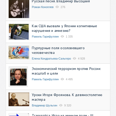
Русская песня. Владимир Высоцкий
Роман Коноплев
276
Как США вызвали у Японии когнитивные
нарушения и амнезию?
Рамиль Гарифуллин
1 335
Пурпурные поля осоловевшего
человечества
Елена Кондратьева-Сальгеро
4 928
Экономический терроризм против России:
масштаб и цели
Рамиль Гарифуллин
4 495
Уроки Игоря Фроянова. К девяностолетию
мастера
Владимир Шульгин
9 320
Transnistria. Игра на минном поле - III