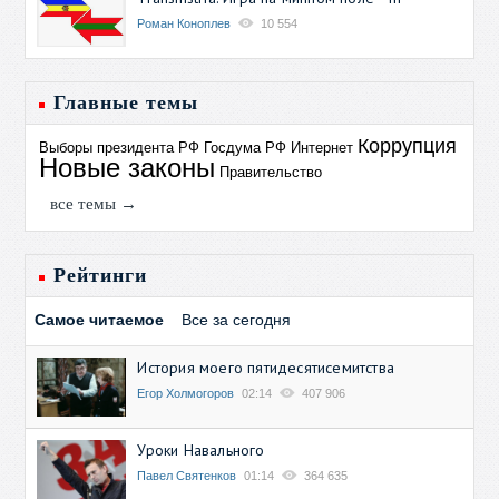
Роман Коноплев
10 554
Главные темы
Коррупция
Выборы президента РФ
Госдума РФ
Интернет
Новые законы
Правительство
все темы →
Рейтинги
Самое читаемое
Все за сегодня
История моего пятидесятисемитства
Егор Холмогоров
02:14
407 906
Уроки Навального
Павел Святенков
01:14
364 635