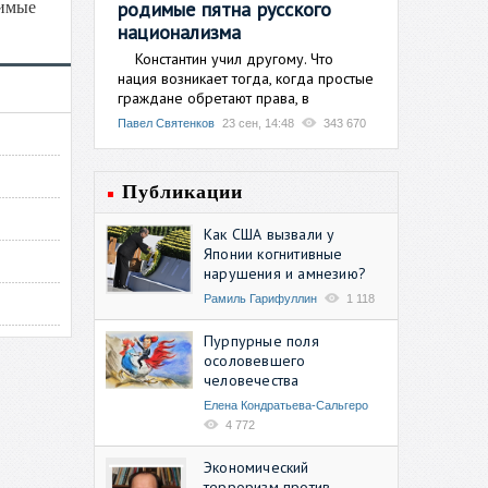
родимые пятна русского
чимые
национализма
Константин учил другому. Что
нация возникает тогда, когда простые
граждане обретают права, в
Павел Святенков
23 сен, 14:48
343 670
Публикации
Как США вызвали у
Японии когнитивные
нарушения и амнезию?
Рамиль Гарифуллин
1 118
Пурпурные поля
осоловевшего
человечества
Елена Кондратьева-Сальгеро
4 772
Экономический
терроризм против