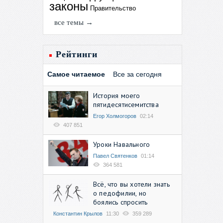
законы
Правительство
все темы →
Рейтинги
Самое читаемое
Все за сегодня
История моего
пятидесятисемитства
Егор Холмогоров
02:14
407 851
Уроки Навального
Павел Святенков
01:14
364 581
Всё, что вы хотели знать
о педофилии, но
боялись спросить
Константин Крылов
11:30
359 289