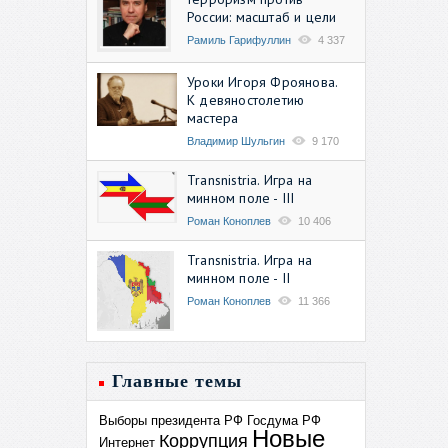
России: масштаб и цели
Рамиль Гарифуллин
4 337
Уроки Игоря Фроянова.
К девяностолетию
мастера
Владимир Шульгин
9 170
Transnistria. Игра на
минном поле - III
Роман Коноплев
10 406
Transnistria. Игра на
минном поле - II
Роман Коноплев
11 366
Главные темы
Выборы президента РФ
Госдума РФ
Новые
Коррупция
Интернет