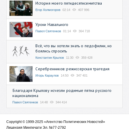
История моего пятидесятисемитства
Егор Холмогоров
02:14
407 996
Уроки Навального
Павел Святенков
01:14
364 718
Всё, что вы хотели знать о педофилии, но
боялись спросить
Константин Крылов
11:30
359 428
Серебренников: режиссерская трагедия
Игорь Караулов
14:50
347 401
Благодаря Крылову исчезли родимые пятна русского
национализма
Павел Святенков
14:48
344 414
Copyright © 1999-2025 «Агентство Политических Новостей»
Лицензия Минпечати Эл. №77-2792