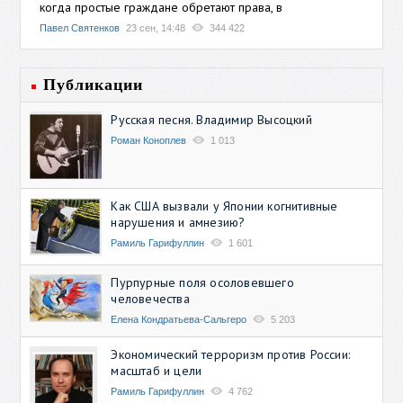
когда простые граждане обретают права, в
Павел Святенков
23 сен, 14:48
344 422
Публикации
Русская песня. Владимир Высоцкий
Роман Коноплев
1 013
Как США вызвали у Японии когнитивные
нарушения и амнезию?
Рамиль Гарифуллин
1 601
Пурпурные поля осоловевшего
человечества
Елена Кондратьева-Сальгеро
5 203
Экономический терроризм против России:
масштаб и цели
Рамиль Гарифуллин
4 762