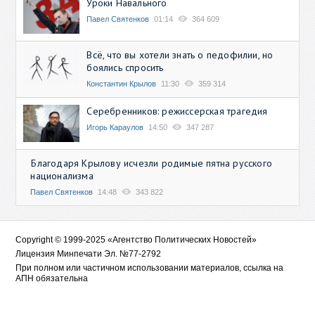
Уроки Навального
Павел Святенков
01:14
364 609
Всё, что вы хотели знать о педофилии, но
боялись спросить
Константин Крылов
11:30
359 314
Серебренников: режиссерская трагедия
Игорь Караулов
14:50
347 287
Благодаря Крылову исчезли родимые пятна русского
национализма
Павел Святенков
14:48
343 822
Copyright © 1999-2025 «Агентство Политических Новостей»
Лицензия Минпечати Эл. №77-2792
При полном или частичном использовании материалов, ссылка на
АПН обязательна