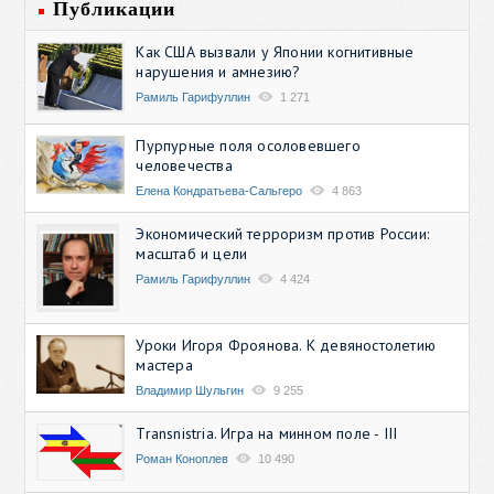
Публикации
Как США вызвали у Японии когнитивные
нарушения и амнезию?
Рамиль Гарифуллин
1 271
Пурпурные поля осоловевшего
человечества
Елена Кондратьева-Сальгеро
4 863
Экономический терроризм против России:
масштаб и цели
Рамиль Гарифуллин
4 424
Уроки Игоря Фроянова. К девяностолетию
мастера
Владимир Шульгин
9 255
Transnistria. Игра на минном поле - III
Роман Коноплев
10 490