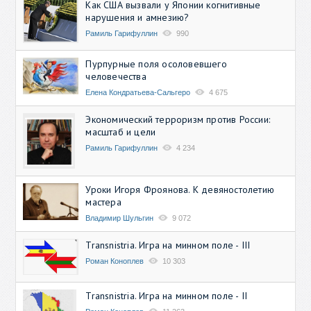
Как США вызвали у Японии когнитивные
нарушения и амнезию?
Рамиль Гарифуллин
990
Пурпурные поля осоловевшего
человечества
Елена Кондратьева-Сальгеро
4 675
Экономический терроризм против России:
масштаб и цели
Рамиль Гарифуллин
4 234
Уроки Игоря Фроянова. К девяностолетию
мастера
Владимир Шульгин
9 072
Transnistria. Игра на минном поле - III
Роман Коноплев
10 303
Transnistria. Игра на минном поле - II