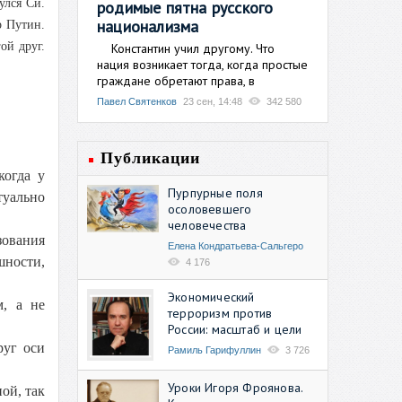
улся Си.
родимые пятна русского
национализма
р Путин
.
ой друг.
Константин учил другому. Что
нация возникает тогда, когда простые
граждане обретают права, в
Павел Святенков
23 сен, 14:48
342 580
Публикации
когда у
Пурпурные поля
туально
осоловевшего
человечества
зования
Елена Кондратьева-Сальгеро
шности,
4 176
Экономический
м, а не
терроризм против
России: масштаб и цели
руг оси
Рамиль Гарифуллин
3 726
Уроки Игоря Фроянова.
ой, так