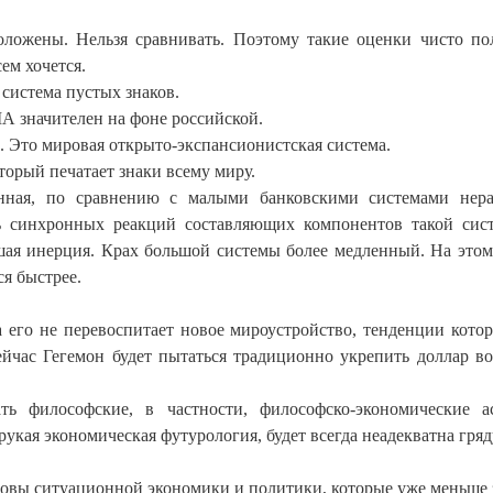
ложены. Нельзя сравнивать. Поэтому такие оценки чисто по
ем хочется.
 система пустых знаков.
А значителен на фоне российской.
а. Это мировая открыто-экспансионистская система.
орый печатает знаки всему миру.
нная, по сравнению с малыми банковскими системами нер
ь синхронных реакций составляющих компонентов такой сис
ьшая инерция. Крах большой системы более медленный. На этом
я быстрее.
а его не перевоспитает новое мироустройство, тенденции кото
ейчас Гегемон будет пытаться традиционно укрепить доллар в
ь философские, в частности, философско-экономические а
рукая экономическая футурология, будет всегда неадекватна гря
овы ситуационной экономики и политики, которые уже меньше 