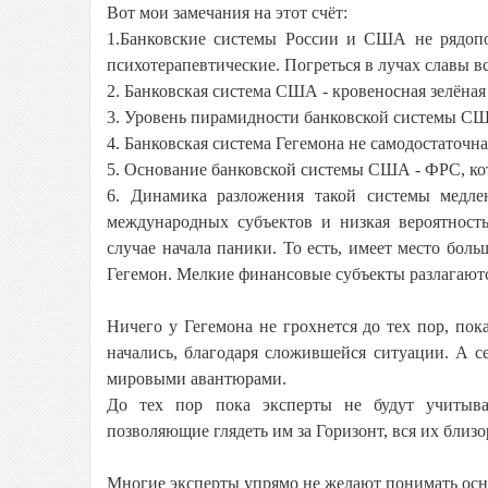
Вот мои замечания на этот счёт:
1.Банковские системы России и США не рядопо
психотерапевтические. Погреться в лучах славы вс
2. Банковская система США - кровеносная зелёная
3. Уровень пирамидности банковской системы СШ
4. Банковская система Гегемона не самодостаточн
5. Основание банковской системы США - ФРС, кот
6. Динамика разложения такой системы медле
международных субъектов и низкая вероятност
случае начала паники. То есть, имеет место бол
Гегемон. Мелкие финансовые субъекты разлагаютс
Ничего у Гегемона не грохнется до тех пор, пок
начались, благодаря сложившейся ситуации. А с
мировыми авантюрами.
До тех пор пока эксперты не будут учитыват
позволяющие глядеть им за Горизонт, вся их близо
Многие эксперты упрямо не желают понимать осн