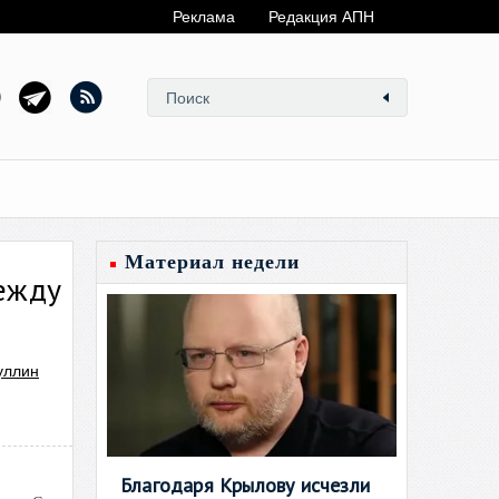
Реклама
Редакция АПН
Материал недели
между
уллин
Благодаря Крылову исчезли