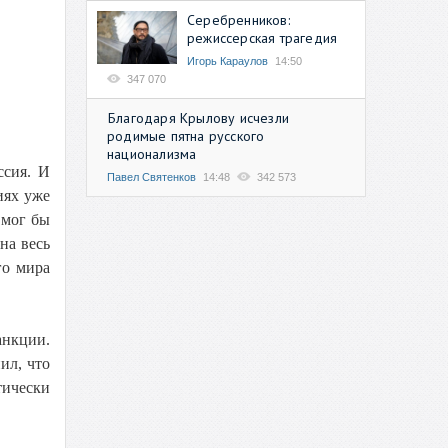
Серебренников:
режиссерская трагедия
Игорь Караулов
14:50
347 070
Благодаря Крылову исчезли
родимые пятна русского
национализма
ссия. И
Павел Святенков
14:48
342 573
иях уже
 мог бы
на весь
го мира
анкции.
ил, что
тически