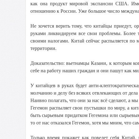
как она продукт мировой экспансии США. Име
отношению к России. Уже большое число междуна
Не хочется верить тому, что китайцы приедут, о
руками ликвидируем все свои проблемы. Более 
своими налогами. Китай сейчас распыляется по 
территории.
Доказательство: вьетнамцы Казани, к которым ко
себе на работу наших граждан и они пашут как ми
У китайцев в руках будет анти-клептократичес
молчанию и делу без всяких отвлекающих от дела
Наивно полагать, что они за нас всё сделают, а м
Гегемон распыляет свои пустышки по миру, а кит
быть сырьевым придатком Гегемона или сырьевым 
то от нас отказался Гегемон, хотя мы мним, что са
Только время покажет как поведет себя Китай,