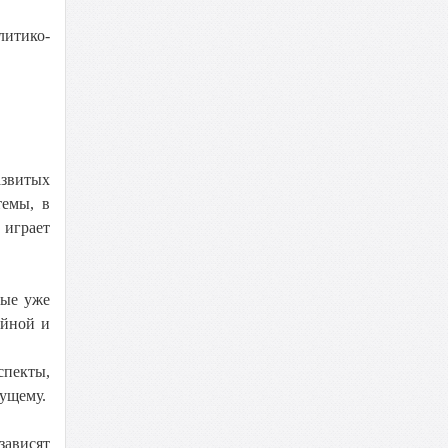
литико-
азвитых
темы, в
 играет
рые уже
ойной и
спекты,
дущему.
зависят