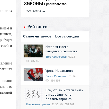
законы
Правительство
словиях
все темы →
Рейтинги
менем и
щением,
Самое читаемое
Все за сегодня
р будет
ссией и
История моего
пятидесятисемитства
Егор Холмогоров
02:14
407 655
авление
званных
Уроки Навального
Павел Святенков
01:14
 поздно
364 395
жна это
Всё, что вы хотели знать
званной
о педофилии, но
боялись спросить
Константин Крылов
11:30
359 102