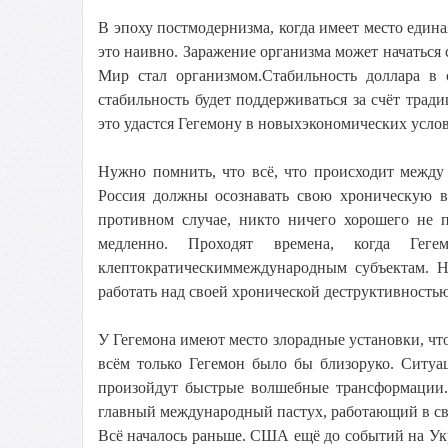
В эпоху постмодернизма, когда имеет место едина
это наивно. Заражение организма может начаться 
Мир стал организмом.Стабильность доллара в 
стабильность будет поддерживаться за счёт трад
это удастся Гегемону в новыхэкономических усло
Нужно помнить, что всё, что происходит между
Россия должны осознавать свою хроническую в
противном случае, никто ничего хорошего не п
медленно. Проходят времена, когда Геге
клептократическиммеждународным субъектам. Но
работать над своей хронической деструктивностью
У Гегемона имеют место злорадные установки, что
всём только Гегемон было бы близоруко. Ситуа
произойдут быстрые волшебные трансформации. 
главный международный пастух, работающий в св
Всё началось раньше. США ещё до событий на Укр