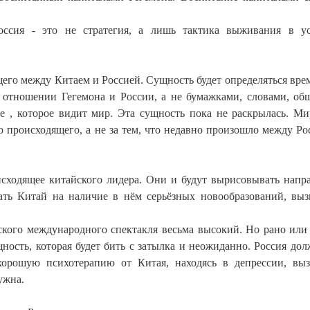
Россия - это не стратегия, а лишь тактика выживания в у
его между Китаем и Россией. Сущность будет определяться вре
отношении Гегемона и России, а не бумажками, словами, об
е , которое видит мир. Эта сущность пока не раскрылась. Ми
ю происходящего, а не за тем, что недавно произошло между Ро
исходящее китайского лидера. Они и будут вырисовывать напр
ать Китай на наличие в нём серьёзных новообразований, вы
ского международного спектакля весьма высокий. Но рано или
ность, которая будет бить с затылка и неожиданно. Россия дол
хорошую психотерапию от Китая, находясь в депрессии, вы
ужна.