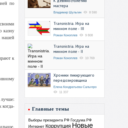
К девяностолетию
цией по
мастера
Владимир Шульгин
8 590
Transnistria. Игра на
 своими
минном поле - III
ю казну
Роман Коноплев
9 808
а нашей
Transnistria. Игра на
минном поле - II
ирают к
Роман Коноплев
10 769
Хроники пикирующего
тивному
передозировщика
Елена Кондратьева-Сальгеро
11 337
 лучше:
 когда-
Главные темы
Выборы президента РФ
Госдума РФ
Новые
Коррупция
Интернет
ильное.