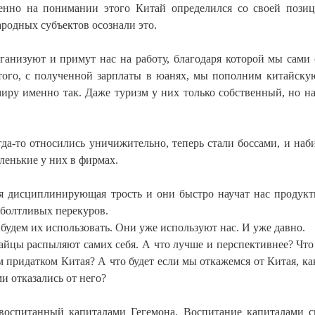
нно на понимании этого Китай определился со своей пози
родных субъектов осознали это.
рганизуют и примут нас на работу, благодаря которой мы сами
того, с полученной зарплаты в юанях, мы пополним китайску
миру именно так. Даже туризм у них только собственный, но н
гда-то относились уничижительно, теперь стали боссами, и наб
ленькие у них в фирмах.
кая дисциплинирующая трость и они быстро научат нас продук
 болтливых перекуров.
ы будем их использовать. Они уже используют нас. И уже давно.
айцы распыляют самих себя. А что лучше и перспективнее? Что
придатком Китая? А что будет если мы откажемся от Китая, как
ми отказались от него?
 воспитанный капиталами Гегемона. Воспитание капиталами с