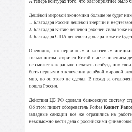
А теперь контурах того, что благоприятнее было 
Дешёвой мировой экономики больше не будет нико
1. Благодаря России дешёвой энергии и нефтегазо
2. Благодаря Китаю дешёвой рабочей силы тоже не
3. Благодаря США дешёвого доллара тоже не будет
Очевидно, что первичным и ключевым инициат
только потом вторичен Китай с исчезновением д
не сможет как раньше печатать необузданно сво
быть первым в отключении дешёвой мировой эко
мир, но он этого не сделал. В поход за отклю
пошла Россия.
Действия ЦБ РФ сделали банковскую систему стр
Об этом пишет обозреватель Forbes
Кеннет Рапо
западные санкции всё же отразились на работ
невозможно вести дела с российскими финансовы