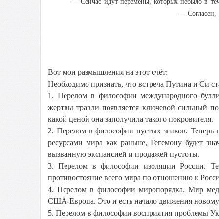
— Сейчас идут перемены, которых небыло в теч
— Согласен,
Вот мои размышления на этот счёт:
Необходимо признать, что встреча Путина и Си ст
1. Перелом в философии международного буллин
жертвы травли появляется ключевой сильный по
какой ценой она заполучила такого покровителя.
2. Перелом в философии пустых знаков. Теперь 
ресурсами мира как раньше, Гегемону будет зн
вызванную экспансией и продажей пустоты.
3. Перелом в философии изоляции России. Те
противостояние всего мира по отношению к Росс
4. Перелом в философии миропорядка. Мир медл
США-Европа. Это и есть начало движения новом
5. Перелом в философии восприятия проблемы Ук