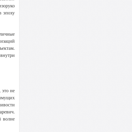
изоруко
в эпоху
зличные
низаций
ъектам.
 внутри
 это не
 имущих
чивости
аревич.
й волне