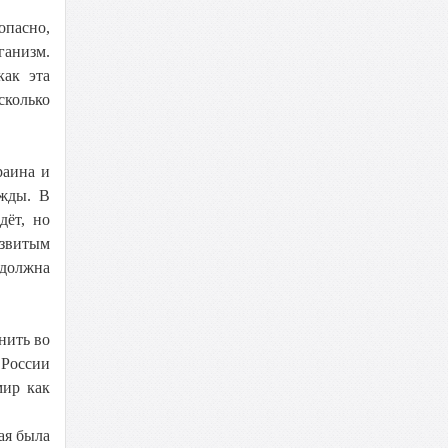
опасно,
ганизм.
как эта
сколько
раина и
ежды. В
дёт, но
звитым
 должна
нить во
 России
мир как
ая была