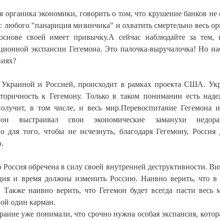
я органика экономики, говорить о том, что крушение банков не 
с любого "панариция мизинчика" и охватить смертельно весь ор
основе своей имеет привычку.А сейчас наблюдайте за тем, 
иционной экспансии Гегемона. Это палочка-выручалочка! Но на
виях?
 Украиной и Россией, происходит в рамках проекта США. Ук
торичность к Гегемону. Только в таком понимании есть над
олучит, в том числе, и весь мир.Перевоспитание Гегемона и
мон выстраивал свои экономические заманухи недора
 для того, чтобы не исчезнуть, благодаря Гегемону, Россия
.
 Россия обречена в силу своей внутренней деструктивности. Ви
ция и время должны изменить Россию. Наивно верить, что в
Также наивно верить, что Гегемон будет всегда пасти весь 
ой один карман.
аине уже понимали, что срочно нужна особая экспансия, котор