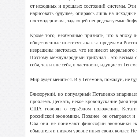
от исходных и прошлых состояний системы. Эти
нарисовать будущее, опираясь лишь на исходные
постмодернизма, задающей непредсказуемые биф
Кроме того, необходимо признать, что в эпоху п
общественные институты как за пределами России
извращены настолько, что не имеют морального
Поэтому международный трибунал - это весьма с
себя, так и вне себя, в частности, идущие от Геге
Мир будет меняться. И у Гегемона, пожалуй, не буд
Близорукий, но популярный Потапенко впаривает 
проблема. Дескать, некое кровопускание (моя т
США говорят о серьёзном положении. Кстати,
российской экономики. Позднее, он отыгрался и 
Оба они не понимают философии экономики на
обывателя и низком уровне иных своих коллег. Не