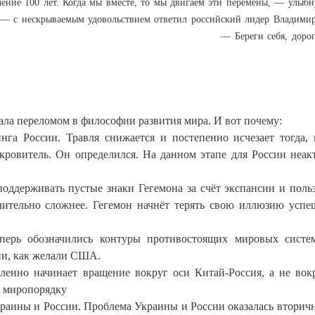
ение 100 лет. Когда мы вместе, то мы двигаем эти перемены, — улыбн
 — с нескрываемым удовольствием ответил российский лидер
Владими
— Береги себя, дорог
ала переломом в философии развития мира. И вот почему:
га России. Травля снижается и постепенно исчезает тогда, 
кровитель. Он определился. На данном этапе для России неак
поддерживать пустые знаки Гегемона за счёт экспансии и поль
ачительно сложнее. Гегемон начнёт терять свою иллюзию успе
перь обозначились контуры противостоящих мировых систе
ии, как желали США.
енно начинает вращение вокруг оси Китай-Россия, а не вок
у миропорядку
раины и России. Проблема Украины и России оказалась вторичн