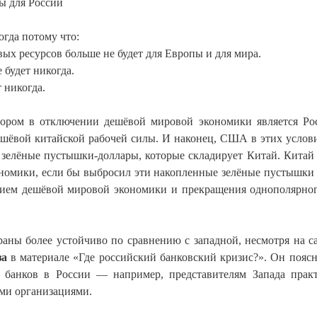
бы для России
гда потому что:
вых ресурсов больше не будет для Европы и для мира.
 будет никогда.
 никогда.
ором в отключении дешёвой мировой экономики является Ро
ешёвой китайской рабочей силы. И наконец, США в этих услов
и зелёные пустышки-доллары, которые складирует Китай. Китай
номики, если бы выбросил эти накопленные зелёные пустышки 
чением дешёвой мировой экономики и прекращения однополярно
аны более устойчиво по сравнению с западной, несмотря на с
за
в материале «Где российский банковский кризис?». Он поясн
е банков в России — например, представителям Запада прак
ми организациями.