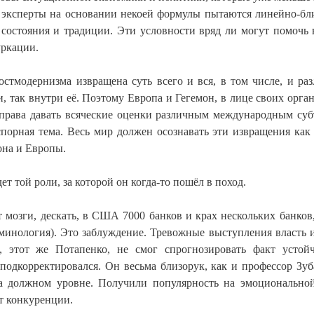
 эксперты на основании некоей формулы пытаются линейно-бл
 состояния и традиции. Эти условности вряд ли могут помочь 
уркации.
остмодернизма извращена суть всего и вся, в том числе, и ра
, так внутри её. Поэтому Европа и Гегемон, в лице своих орга
 права давать всяческие оценки различным международным суб
порная тема. Весь мир должен осознавать эти извращения как
мона и Европы.
ет той роли, за которой он когда-то пошёл в поход.
мозги, дескать, в США 7000 банков и крах нескольких банков,
ерминология). Это заблуждение. Тревожные выступления власть
 этот же Потапенко, не смог спрогнозировать факт устой
подкорректировался. Он весьма близорук, как и профессор Зуб
 должном уровне. Получили популярность на эмоционально
т конкуренции.