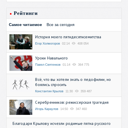
Рейтинги
Самое читаемое
Все за сегодня
История моего пятидесятисемитства
Егор Холмогоров
02:14
408 054
Уроки Навального
Павел Святенков
01:14
364 775
Всё, что вы хотели знать о педофилии, но
боялись спросить
Константин Крылов
11:30
359 487
Серебренников: режиссерская трагедия
Игорь Караулов
14:50
347 460
Благодаря Крылову исчезли родимые пятна русского