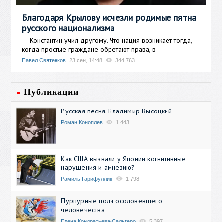
Благодаря Крылову исчезли родимые пятна
русского национализма
Константин учил другому. Что нация возникает тогда,
когда простые граждане обретают права, в
Павел Святенков
23 сен, 14:48
344 763
Публикации
Русская песня. Владимир Высоцкий
Роман Коноплев
1 443
Как США вызвали у Японии когнитивные
нарушения и амнезию?
Рамиль Гарифуллин
1 798
Пурпурные поля осоловевшего
человечества
Елена Кондратьева-Сальгеро
5 397