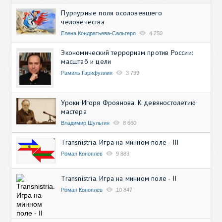
Пурпурные поля осоловевшего
человечества
Елена Кондратьева-Сальгеро
4 250
Экономический терроризм против России:
масштаб и цели
Рамиль Гарифуллин
3 799
Уроки Игоря Фроянова. К девяностолетию
мастера
Владимир Шульгин
8 660
Transnistria. Игра на минном поле - III
Роман Коноплев
9 883
Transnistria. Игра на минном поле - II
Роман Коноплев
10 847