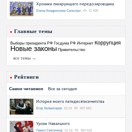
Хроники пикирующего передозировщика
Елена Кондратьева-Сальгеро
11 409
Главные темы
Коррупция
Выборы президента РФ
Госдума РФ
Интернет
Новые законы
Правительство
все темы →
Рейтинги
Самое читаемое
Все за сегодня
История моего пятидесятисемитства
Егор Холмогоров
02:14
407 682
Уроки Навального
Павел Святенков
01:14
364 420