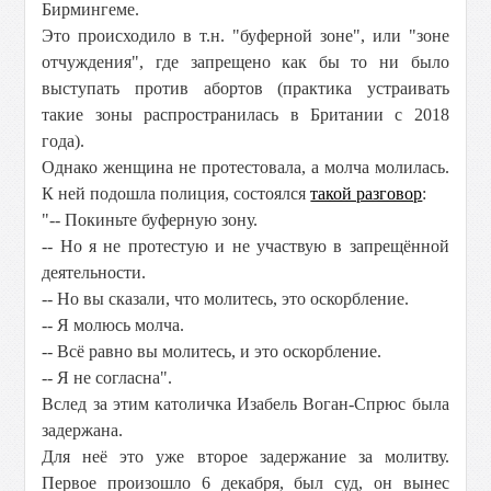
Бирмингеме.
Это происходило в т.н. "буферной зоне", или "зоне
отчуждения", где запрещено как бы то ни было
выступать против абортов (практика устраивать
такие зоны распространилась в Британии с 2018
года).
Однако женщина не протестовала, а молча молилась.
К ней подошла полиция, состоялся
такой разговор
:
"-- Покиньте буферную зону.
-- Но я не протестую и не участвую в запрещённой
деятельности.
-- Но вы сказали, что молитесь, это оскорбление.
-- Я молюсь молча.
-- Всё равно вы молитесь, и это оскорбление.
-- Я не согласна".
Вслед за этим католичка Изабель Воган-Спрюс была
задержана.
Для неё это уже второе задержание за молитву.
Первое произошло 6 декабря, был суд, он вынес