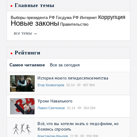
Главные темы
Коррупция
Выборы президента РФ
Госдума РФ
Интернет
Новые законы
Правительство
все темы →
Рейтинги
Самое читаемое
Все за сегодня
История моего пятидесятисемитства
Егор Холмогоров
02:14
407 864
Уроки Навального
Павел Святенков
01:14
364 594
Всё, что вы хотели знать о педофилии, но
боялись спросить
Константин Крылов
11:30
359 300