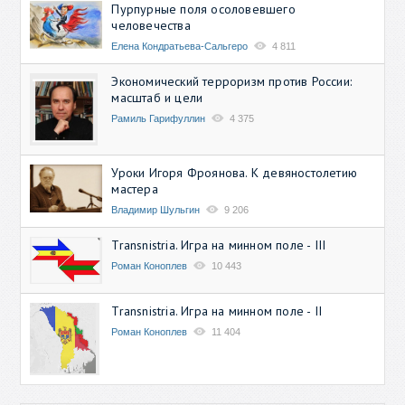
Пурпурные поля осоловевшего
человечества
Елена Кондратьева-Сальгеро
4 811
Экономический терроризм против России:
масштаб и цели
Рамиль Гарифуллин
4 375
Уроки Игоря Фроянова. К девяностолетию
мастера
Владимир Шульгин
9 206
Transnistria. Игра на минном поле - III
Роман Коноплев
10 443
Transnistria. Игра на минном поле - II
Роман Коноплев
11 404