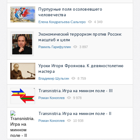
Пурпурные поля осоловевшего
человечества
Елена Кондратьева-Сальгеро
4 349
Экономический терроризм против России:
масштаб и цели
Рамиль Гарифуллин
3 897
Уроки Игоря Фроянова. К девяностолетию
мастера
Владимир Шульгин
8 759
Transnistria. Игра на минном поле - III
Роман Коноплев
9 978
Transnistria. Игра на минном поле - II
Роман Коноплев
10 938