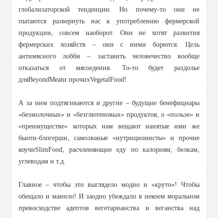
глобализаторской тенденции. Но почему-то они не
пытаются развернуть нас к употреблению фермерской
продукции, совсем наоборот. Они не хотят развития
фермерских хозяйств – они с ними борются. Цель
антимясного лобби – заставить человечество вообще
отказаться от мясоедения. То-то будет раздолье
дляBeyondMeatи прочихVegetalFood!
А за ним подтягиваются и другие – будущие бенефициары
«безмолочных» и «безглютеновых» продуктов, о «пользе» и
«преимуществе» которых нам вещают нанятые ими же
бьюти-блогерши, самозваные «нутриционисты» и прочие
коучиSlimFood, расчленяющие еду по калориям, белкам,
углеводам и т.д.
Главное – чтобы это выглядело модно и «круто»! Чтобы
обещало и манило! И заодно убеждало в некоем моральном
превосходстве адептов вегетарианства и веганства над