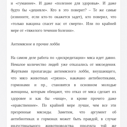
и «гуманнее». И даже «полезнее для здоровья». И даже
будто бы «дешевле». Кто в это поверит? – Те же самые
(извините, если кто-то окажется задет), кто поверил, что
«только вакцина спасет нас от смерти». Или по крайней
мере от «тяжелого течения болезни».
Антимясное и прочие лобби
На самом деле работа по «дискредитации» мяса идет давно.
Немалое количество людей уже отказались от мясоедения.
Жертвами пропаганды антимясного лобби, внушающего,
что мясо животных «грязно», накачано антибиотиками,
гормонами и пр., становятся в основном молодые
женщины, которым обещают, что отказ от мяса сделает их
здоровее и как бы «чище», и кроме прочего даже
«нравственнее». По крайней мере лучше, чем все эти
презренные мясоеды. Заметим, что аргумент об
антибиотиках и гормонах может быть правдой, в случае
индустриального животноводства, продукта той же