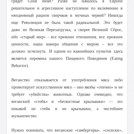
грядет Great Reset? Разве не началось в Европе
решительное и агрессивное наступление по включению в
ежедневный рацион сверчков и мучных червей? Никогда
еще Революция не была такой радикальной. Это будет
даже не Великая Перезагрузка, а скорее Великий Сброс,
ибо «старый мир» - все прежние отношения, все прежние
ценности, наша манера общения с миром – все это
должно исчезнуть.
И одним из важнейших пунктов здесь
является перемена нашего Пищевого Поведения (Eating
Behavior).
Веганство отказывается от употребления мяса либо
промотирует искусственное мясо – оно якобы «этично» и не
требует «убийства» животных. Однако очевидно, что
веганский «стейк» и «бескостные крылышки» — это
никакой не стейк и не крылышки, а чистейшее
жульничество.
Нужно понимать, что веганские «гамбургеры», «сосиски»,