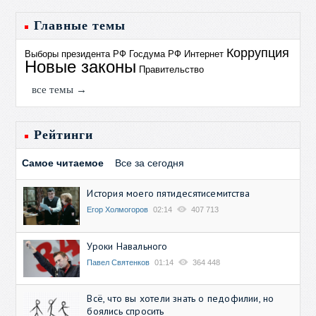
Главные темы
Коррупция
Выборы президента РФ
Госдума РФ
Интернет
Новые законы
Правительство
все темы →
Рейтинги
Самое читаемое
Все за сегодня
История моего пятидесятисемитства
Егор Холмогоров
02:14
407 713
Уроки Навального
Павел Святенков
01:14
364 448
Всё, что вы хотели знать о педофилии, но
боялись спросить