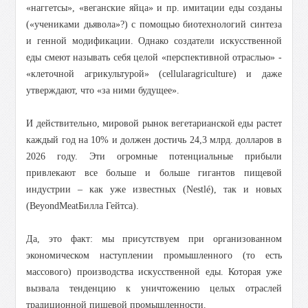
«наггетсы», «веганские яйца» и пр. имитации еды созданы
(«учениками дьявола»?) с помощью биотехнологий синтеза
и генной модификации.
Однако создатели искусственной
еды смеют называть себя целой «перспективной отраслью» -
«клеточной агрикультурой» (cellularagriculture) и даже
утверждают, что «за ними будущее».
И действительно, мировой рынок вегетарианской еды растет
каждый год на 10% и должен достичь 24,3 млрд. долларов в
2026 году. Эти огромные потенциальные прибыли
привлекают все больше и больше гигантов пищевой
индустрии – как уже известных (Nestlé), так и новых
(BeyondMeatБилла Гейтса).
Да, это факт: мы присутствуем при организованном
экономическом наступлении промышленного (то есть
массового) производства искусственной еды. Которая уже
вызвала тенденцию к уничтожению целых отраслей
традиционной пищевой промышленности.