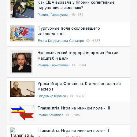
Как США вызвали у Японии когнитивные
нарушения и амнезию?
Рамиль Гарифуллин
164
Пурпурные поля осоловевшего
человечества
Елена Кондратьева-Сальгеро
4 357
Экономический терроризм против России:
масштаб и цели
Рамиль Гарифуллин
3 904
Уроки Игоря Фроянова. К девяностолетию
мастера
Владимир Шульгин
8 766
Transnistria. Игра на минном поле - III
Роман Коноплев
9 985
Transnistria. Игра на минном поле - II