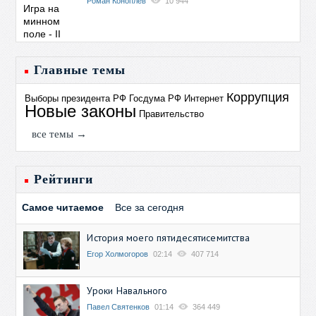
Роман Коноплев
10 944
Главные темы
Коррупция
Выборы президента РФ
Госдума РФ
Интернет
Новые законы
Правительство
все темы →
Рейтинги
Самое читаемое
Все за сегодня
История моего пятидесятисемитства
Егор Холмогоров
02:14
407 714
Уроки Навального
Павел Святенков
01:14
364 449