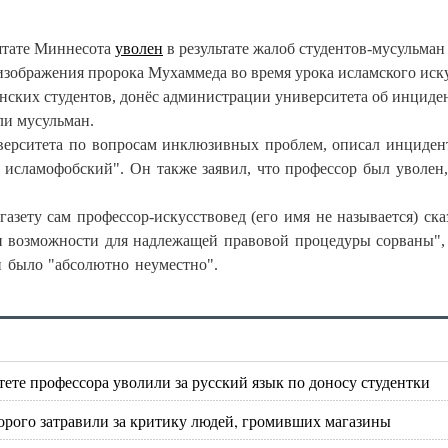
штате Миннесота
уволен
в результате жалоб студентов-мусульман 
 изображения пророка Мухаммеда во время урока исламского иску
ских студентов, донёс администрации университета об инциден
ли мусульман.
иверситета по вопросам инклюзивных проблем, описал инциден
 исламофобский". Он также заявил, что профессор был уволен,
азету сам профессор-искусствовед (его имя не называется) ска
и возможности для надлежащей правовой процедуры сорваны",
и было "абсолютно неуместно".
те профессора уволили за русский язык по доносу студентки
рого затравили за критику людей, громивших магазины