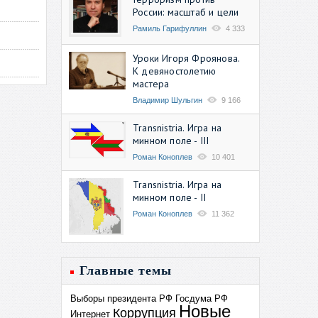
России: масштаб и цели
Рамиль Гарифуллин
4 333
Уроки Игоря Фроянова.
К девяностолетию
мастера
Владимир Шульгин
9 166
Transnistria. Игра на
минном поле - III
Роман Коноплев
10 401
Transnistria. Игра на
минном поле - II
Роман Коноплев
11 362
Главные темы
Выборы президента РФ
Госдума РФ
Новые
Коррупция
Интернет