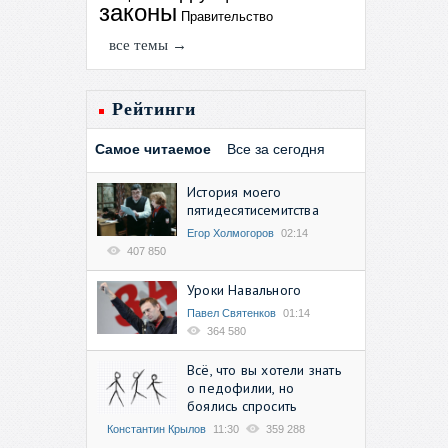
законы
Правительство
все темы →
Рейтинги
Самое читаемое
Все за сегодня
История моего
пятидесятисемитства
Егор Холмогоров
02:14
407 850
Уроки Навального
Павел Святенков
01:14
364 580
Всё, что вы хотели знать
о педофилии, но
боялись спросить
Константин Крылов
11:30
359 288