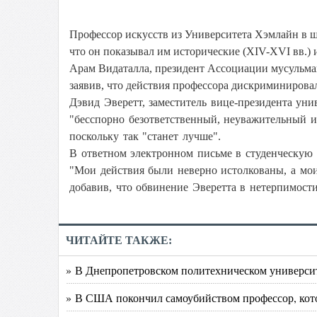
Профессор искусств из Университета Хэмлайн в 
что он показывал им исторические (XIV-XVI вв.)
Арам Видаталла, президент Ассоциации мусульман
заявив, что действия профессора дискриминирова
Дэвид Эверетт, заместитель вице-президента ун
"бесспорно безответственный, неуважительный и
поскольку так "ст
анет лучше".
В ответном электронном письме в студенческую г
"Мои действия были неверно истолкованы, а мо
добавив, что обвинение Эверетта в нетерпимост
ЧИТАЙТЕ ТАКЖЕ:
» В Днепропетровском политехническом университе
» В США покончил самоубийством профессор, кото