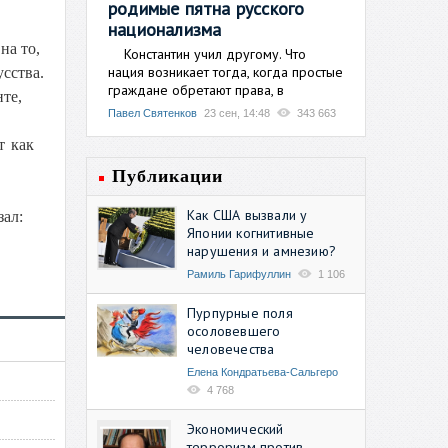
родимые пятна русского
национализма
на то,
Константин учил другому. Что
нация возникает тогда, когда простые
сства.
граждане обретают права, в
те,
Павел Святенков
23 сен, 14:48
343 663
т как
Публикации
Как США вызвали у
зал:
Японии когнитивные
нарушения и амнезию?
Рамиль Гарифуллин
1 106
Пурпурные поля
осоловевшего
человечества
Елена Кондратьева-Сальгеро
4 768
Экономический
терроризм против