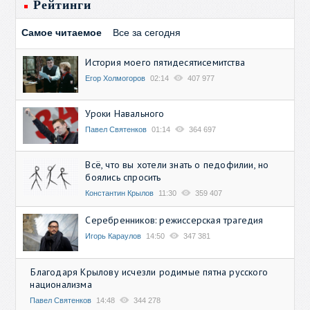
Рейтинги
Самое читаемое
Все за сегодня
История моего пятидесятисемитства
Егор Холмогоров
02:14
407 977
Уроки Навального
Павел Святенков
01:14
364 697
Всё, что вы хотели знать о педофилии, но
боялись спросить
Константин Крылов
11:30
359 407
Серебренников: режиссерская трагедия
Игорь Караулов
14:50
347 381
Благодаря Крылову исчезли родимые пятна русского
национализма
Павел Святенков
14:48
344 278