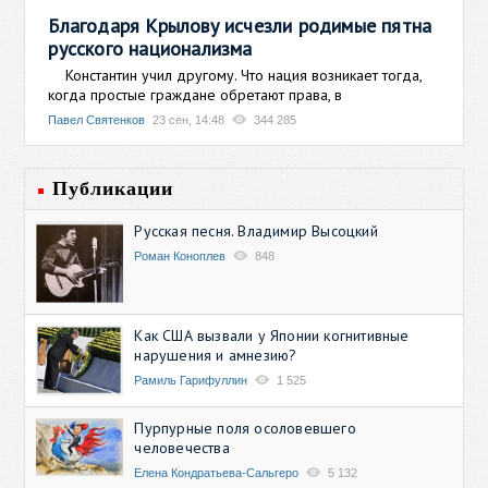
Благодаря Крылову исчезли родимые пятна
русского национализма
Константин учил другому. Что нация возникает тогда,
когда простые граждане обретают права, в
Павел Святенков
23 сен, 14:48
344 285
Публикации
Русская песня. Владимир Высоцкий
Роман Коноплев
848
Как США вызвали у Японии когнитивные
нарушения и амнезию?
Рамиль Гарифуллин
1 525
Пурпурные поля осоловевшего
человечества
Елена Кондратьева-Сальгеро
5 132