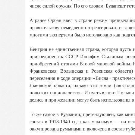
числе силой оружия. По его словам, Будапешт го
А ранее Орбан ввел в стране режим чрезвычайно
правительству немедленно отреагировать и защ
многими экспертами было истолковано как подго
Венгрия не единственная страна, которая пусть
присоединена к СССР Иосифом Сталиным после 
приобретений итогами Второй мировой войны. Н
Франковская, Волынская и Ровенская области)
переселения в ходе операции «Висла» практичес
Львовской области, однако эти земли («восточ
польских националистов. И пусть власти Польши в
делись и при желании могут быть использованы в
То же самое в Румынии, претендующей, как мин
состав в 1918-1940 гг, а как максимум — на в
оккупирована румынами и включена в состав губе