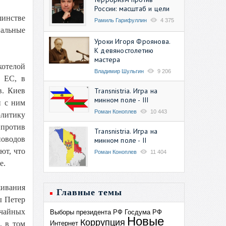
России: масштаб и цели
шинстве
Рамиль Гарифуллин
4 375
нальные
Уроки Игоря Фроянова.
К девяностолетию
мастера
котелой
Владимир Шульгин
9 206
и ЕС, в
Transnistria. Игра на
в. Киев
минном поле - III
и с ним
Роман Коноплев
10 443
литику
 против
Transnistria. Игра на
поводов
минном поле - II
ют, что
Роман Коноплев
11 404
е.
живания
Главные темы
ы Петер
ычайных
Выборы президента РФ
Госдума РФ
Новые
Коррупция
Интернет
, в том