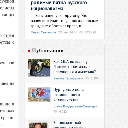
адужной
родимые пятна русского
национализма
болисты
риканцы
Константин учил другому. Что
нация возникает тогда, когда простые
граждане обретают права, в
Павел Святенков
23 сен, 14:48
343 728
ю стран
бутсы с
Публикации
Как США вызвали у
венгров
Японии когнитивные
нарушения и амнезию?
Рамиль Гарифуллин
1 196
ишел на
Пурпурные поля
осоловевшего
человечества
ившие в
Елена Кондратьева-Сальгеро
которых
4 811
герские
Экономический
я.
терроризм против