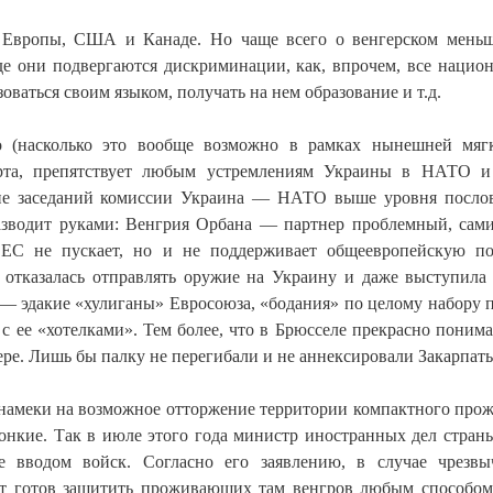
х Европы, США и Канаде. Но чаще всего о венгерском мень
де они подвергаются дискриминации, как, впрочем, все нацио
ваться своим языком, получать на нем образование и т.д.
ко (насколько это вообще возможно в рамках нынешней мяг
орта, препятствует любым устремлениям Украины в НАТО 
ение заседаний комиссии Украина — НАТО выше уровня посло
разводит руками: Венгрия Орбана — партнер проблемный, сам
ЕС не пускает, но и не поддерживает общеевропейскую по
, отказалась отправлять оружие на Украину и даже выступила
 — эдакие «хулиганы» Евросоюза, «бодания» по целому набору 
с ее «хотелками». Тем более, что в Брюсселе прекрасно понима
ре. Лишь бы палку не перегибали и не аннексировали Закарпать
 намеки на возможное отторжение территории компактного про
тонкие. Так в июле этого года министр иностранных дел стран
 вводом войск. Согласно его заявлению, в случае чрезв
шт готов защитить проживающих там венгров любым способом