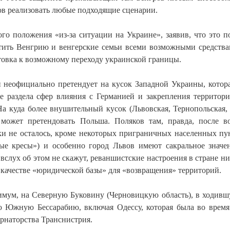
тов реализовать любые подходящие сценарии.
го положения «из-за ситуации на Украине», заявив, что это п
итить Венгрию и венгерские семьи всеми возможными средства
товка к возможному переходу украинской границы.
 и неофициально претендует на кусок Западной Украины, котор
раздела сфер влияния с Германией и закрепления территор
а куда более внушительный кусок (Львовская, Тернопольская,
 может претендовать Польша. Поляков там, правда, после 
ки не осталось, кроме некоторых приграничных населенных пу
ные кресы») и особенно город Львов имеют сакральное значе
слух об этом не скажут, реваншистские настроения в стране ни
 качестве «юридической базы» для «возвращения» территорий.
имум, на Северную Буковину (Черновицкую область), в ходивш
сю Южную Бессарабию, включая Одессу, которая была во врем
рнаторства Транснистрия.