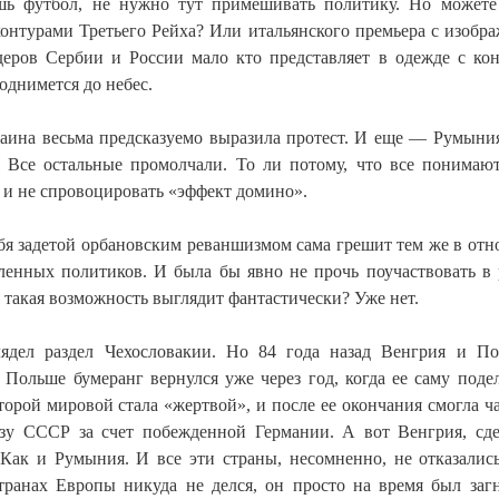
лишь футбол, не нужно тут примешивать политику. Но может
контурами Третьего Рейха? Или итальянского премьера с изобр
еров Сербии и России мало кто представляет в одежде с ко
однимется до небес.
краина весьма предсказуемо выразила протест. И еще — Румын
 Все остальные промолчали. То ли потому, что все понимают
о и не спровоцировать «эффект домино».
ебя задетой орбановским реваншизмом сама грешит тем же в от
ленных политиков. И была бы явно не прочь поучаствовать в 
 такая возможность выглядит фантастически? Уже нет.
лядел раздел Чехословакии. Но 84 года назад Венгрия и П
 Польше бумеранг вернулся уже через год, когда ее саму поде
торой мировой стала «жертвой», и после ее окончания смогла ч
ьзу СССР за счет побежденной Германии. А вот Венгрия, сд
 Как и Румыния. И все эти страны, несомненно, не отказалис
транах Европы никуда не делся, он просто на время был заг