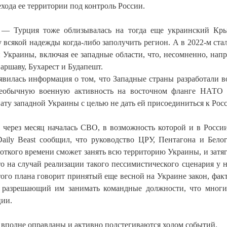
ехода ее территории под контроль России.
о — Турция тоже облизывалась на тогда еще украинский Кр
всякой надежды когда-либо заполучить регион. А в 2022-м стал
Украины, включая ее западные области, что, несомненно, напр
аршаву, Бухарест и Будапешт.
явилась информация о том, что Западные страны разработали 
Необычную военную активность на восточном фланге НАТО 
ату западной Украины с целью не дать ей присоединиться к Рос
ем через месяц началась СВО, в возможность которой и в Росси
aily Beast сообщил, что руководство ЦРУ, Пентагона и Бело
роткого времени сможет занять всю территорию Украины, и затя
о на случай реализации такого пессимистического сценария у 
того плана говорит принятый еще весной на Украине закон, фак
 разрешающий им занимать командные должности, что многи
ции.
 вполне оправданы и активно подстегиваются ходом событий.