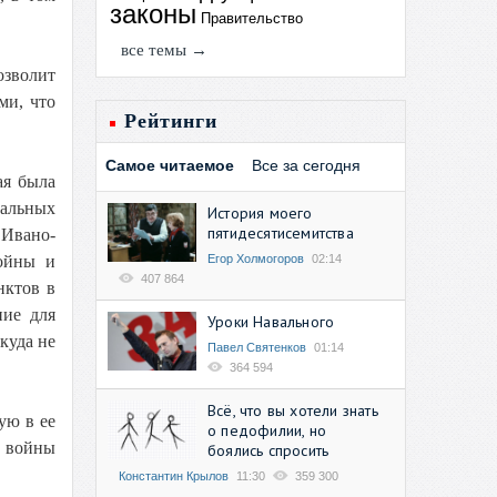
законы
Правительство
все темы →
озволит
ми, что
Рейтинги
Самое читаемое
Все за сегодня
ая была
иальных
История моего
пятидесятисемитства
 Ивано-
Егор Холмогоров
02:14
войны и
407 864
нктов в
ние для
Уроки Навального
куда не
Павел Святенков
01:14
364 594
Всё, что вы хотели знать
ую в ее
о педофилии, но
я войны
боялись спросить
Константин Крылов
11:30
359 300