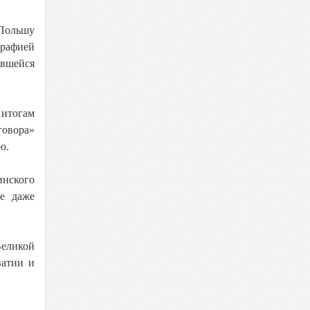
 Польшу
графией
авшейся
 итогам
говора»
ю.
инского
бе даже
Великой
ватии и