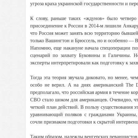
угроза краха украинской государственности и пер
К слову, раньше таких «ждунов» было четвер
присоединение к России в 2014-м лишили Анкару 
что Россия может занять всю территорию бывшей 
только Вашингтон и Брюссель, но и особенно — В
Напомню, еще накануне начала спецоперации по
сценарий по захвату Буковины и Галичины. 
эксперты интерпретировали как подготовку к захв
Тогда эта теория звучала диковато, но менее, ч
особо не верил. А на днях американский The D
предполагало, что российская армия в течение ко
СВО стало шоком для американцев. Очевидно, чт
четкий план действий. В пользу существования э
уравнивающий поляков с гражданами Украины,
сочли признаком подготовки к скрытой интервен
Таким образом, надежды венгерских реваншистов