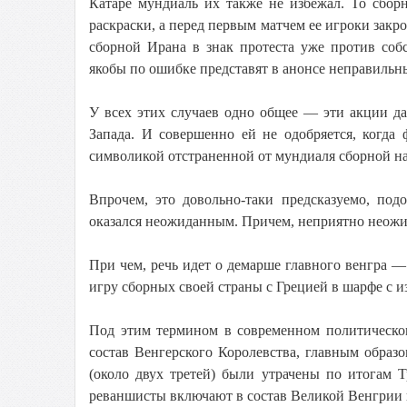
Катаре мундиаль их также не избежал. То сбор
раскраски, а перед первым матчем ее игроки закр
сборной Ирана в знак протеста уже против соб
якобы по ошибке представят в анонсе неправильн
У всех этих случаев одно общее — эти акции да
Запада. И совершенно ей не одобряется, когда
символикой отстраненной от мундиаля сборной н
Впрочем, это довольно-таки предсказуемо, по
оказался неожиданным. Причем, неприятно неожи
При чем, речь идет о демарше главного венгра 
игру сборных своей страны с Грецией в шарфе с 
Под этим термином в современном политическом
состав Венгерского Королевства, главным образ
(около двух третей) были утрачены по итогам 
реваншисты включают в состав Великой Венгрии в