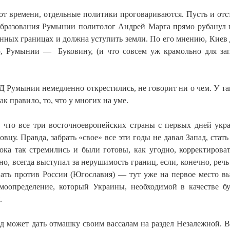
от времени, отдельные политики проговариваются. Пусть и отс
 образования Румынии политолог Андрей Марга прямо рубанул 
венных границах и должна уступить земли. По его мнению, Киев
, Румынии — Буковину, (и что совсем уж крамольно для за
ИД Румынии немедленно открестились, не говорит ни о чем. У та
к правило, то, что у многих на уме.
т, что все три восточноевропейских страны с первых дней укр
вцу. Правда, забрать «свое» все эти годы не давал Запад, стать
ока так стремились и были готовы, как угодно, корректирова
но, всегда выступал за нерушимость границ, если, конечно, речь
пать против России (Югославия) — тут уже на первое место в
моопределение, который Украины, необходимой в качестве б
.
ад может дать отмашку своим вассалам на раздел Незалежной. В