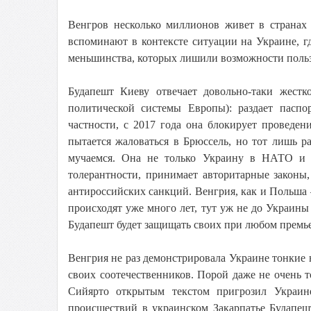
Венгров несколько миллионов живет в страна
вспоминают в контексте ситуации на Украине, г
меньшинства, которых лишили возможности пользо
Будапешт Киеву отвечает довольно-таки жест
политической системы Европы): раздает пасп
частности, с 2017 года она блокирует провед
пытается жаловаться в Брюссель, но тот лишь 
мучаемся. Она не только Украину в НАТО и 
толерантности, принимает авторитарные законы
антироссийских санкций. Венгрия, как и Польша
происходят уже много лет, тут уж не до Украины 
Будапешт будет защищать своих при любом премье
Венгрия не раз демонстрировала Украине тонкие
своих соотечественников. Порой даже не очень 
Сийярто открытым текстом пригрозил Украине
происшествий в украинском Закарпатье Будапе