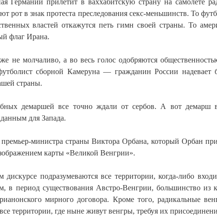
ная Германии прилетит в ваххабитскую страну на самолете р
оют рот в знак протеста преследования секс-меньшинств. То фут
ственных властей откажутся петь гимн своей страны. То аме
ый флаг Ирана.
же не молчаливо, а во весь голос одобряются общественность
 футболист сборной Камеруна — гражданин России надевает 
ашей страны.
добных демаршей все точно ждали от сербов. А вот демарш 
данным для Запада.
— премьер-министра страны Виктора Орбана, который Орбан пр
изображением карты «Великой Венгрии».
 дискурсе подразумеваются все территории, когда-либо вход
ом, в период существования Австро-Венгрии, большинство из 
Трианонского мирного договора. Кроме того, радикальные вен
се территории, где ныне живут венгры, требуя их присоединени