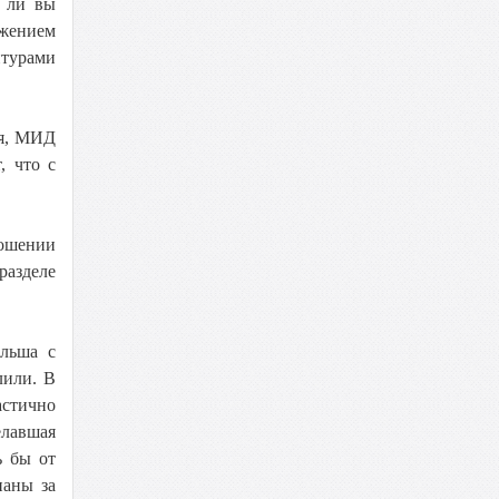
е ли вы
ажением
нтурами
ия, МИД
, что с
ношении
разделе
ольша с
лили. В
астично
елавшая
ь бы от
наны за