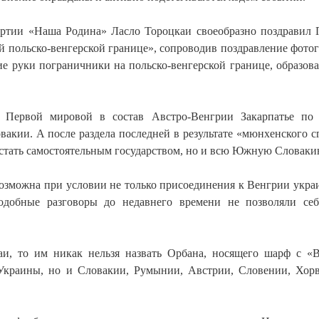
партии «Наша Родина» Ласло Тороцкаи своеобразно поздравил
й польско-венгерской границе», сопроводив поздравление фото
е руки пограничники на польско-венгерской границе, образов
 Первой мировой в состав Австро-Венгрии Закарпатье по
акии. А после раздела последней в результате «мюнхенского с
я стать самостоятельным государством, но и всю Южную Словаки
возможна при условии не только присоединения к Венгрии укра
Подобные разговоры до недавнего времени не позволяли се
и, то им никак нельзя назвать Орбана, носящего шарф с «
Украины, но и Словакии, Румынии, Австрии, Словении, Хор