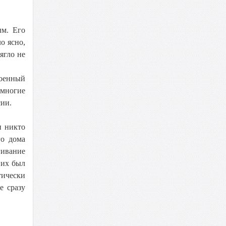
ым. Его
о ясно,
ягло не
военный
многие
сии.
и никто
го дома
гивание
них был
тически
е сразу