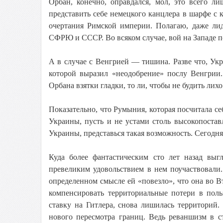
Орбан, конечно, оправдался, мол, это всего 
представить себе немецкого канцлера в шарфе с 
очертания Римской империи. Полагаю, даже лид
СФРЮ и СССР. Во всяком случае, вой на Западе п
А в случае с Венгрией — тишина. Разве что, У
которой выразил «неодобрение» послу Венгрии.
Орбана взятки гладки, то ли, чтобы не будить лих
Показательно, что Румыния, которая посчитала с
Украины, пусть и не устами столь высокопостав
Украины, представься такая возможность. Сегодня
Куда более фантастическим сто лет назад выг
превеликим удовольствием в нем поучаствовали.
определенном смысле ей «повезло», что она во В
компенсировать территориальные потери в пол
ставку на Гитлера, снова лишилась территорий.
нового пересмотра границ. Ведь реваншизм в с