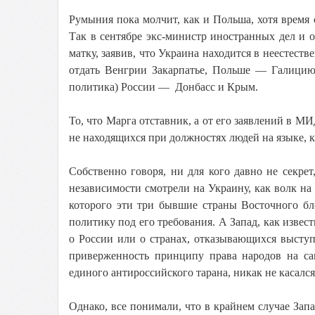
Румыния пока молчит, как и Польша, хотя время 
Так в сентябре экс-министр иностранных дел и
матку, заявив, что Украина находится в неестест
отдать Венгрии Закарпатье, Польше — Галицию
политика) России — Донбасс и Крым.
То, что Марга отставник, а от его заявлений в М
не находящихся при должностях людей на языке, ка
Собственно говоря, ни для кого давно не секре
независимости смотрели на Украину, как волк на о
которого эти три бывшие страны Восточного бл
политику под его требования. А Запад, как извест
о России или о странах, отказывающихся высту
приверженность принципу права народов на са
единого антироссийского тарана, никак не касался
Однако, все понимали, что в крайнем случае Зап