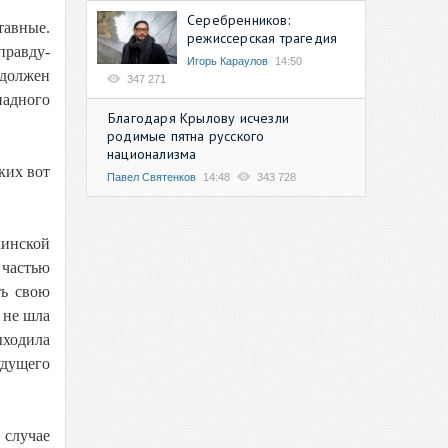
Серебренников:
тавные.
режиссерская трагедия
правду-
Игорь Караулов
14:50
 должен
347 271
падного
Благодаря Крылову исчезли
родимые пятна русского
национализма
ких вот
Павел Святенков
14:48
343 728
аинской
 частью
ть свою
 не шла
ыходила
удущего
 случае