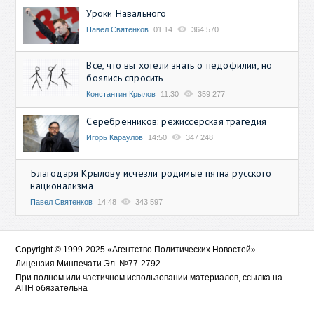
Уроки Навального
Павел Святенков
01:14
364 570
Всё, что вы хотели знать о педофилии, но
боялись спросить
Константин Крылов
11:30
359 277
Серебренников: режиссерская трагедия
Игорь Караулов
14:50
347 248
Благодаря Крылову исчезли родимые пятна русского
национализма
Павел Святенков
14:48
343 597
Copyright © 1999-2025 «Агентство Политических Новостей»
Лицензия Минпечати Эл. №77-2792
При полном или частичном использовании материалов, ссылка на
АПН обязательна