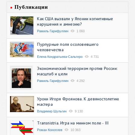
Публикации
Как США вызвали у Японии когнитивные
нарушения и амнезию?
Рамиль Гарифуллин
1 060
Пурпурные поля осоловевшего
человечества
Елена Кондратьева-Сальгеро
4 731
Экономический терроризм против России:
масштаб и цели
Рамиль Гарифуллин
4 292
Уроки Игоря Фроянова. К девяностолетию
мастера
Владимир Шульгин
9 130
Transnistria. Игра на минном поле - III
Роман Коноплев
10 363