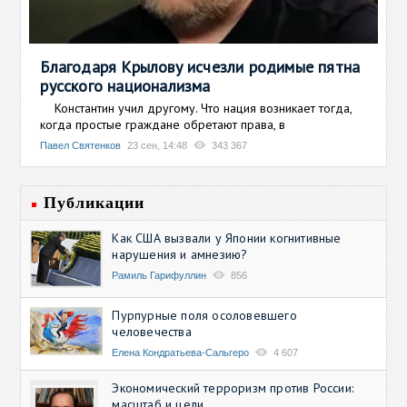
Благодаря Крылову исчезли родимые пятна
русского национализма
Константин учил другому. Что нация возникает тогда,
когда простые граждане обретают права, в
Павел Святенков
23 сен, 14:48
343 367
Публикации
Как США вызвали у Японии когнитивные
нарушения и амнезию?
Рамиль Гарифуллин
856
Пурпурные поля осоловевшего
человечества
Елена Кондратьева-Сальгеро
4 607
Экономический терроризм против России:
масштаб и цели