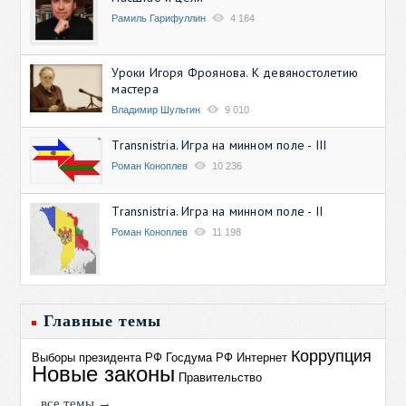
Рамиль Гарифуллин
4 164
Уроки Игоря Фроянова. К девяностолетию
мастера
Владимир Шульгин
9 010
Transnistria. Игра на минном поле - III
Роман Коноплев
10 236
Transnistria. Игра на минном поле - II
Роман Коноплев
11 198
Главные темы
Коррупция
Выборы президента РФ
Госдума РФ
Интернет
Новые законы
Правительство
все темы →