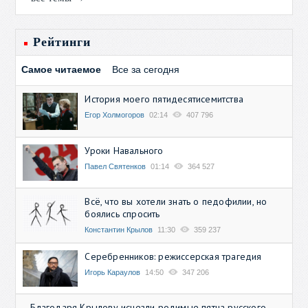
Рейтинги
Самое читаемое
Все за сегодня
История моего пятидесятисемитства
Егор Холмогоров
02:14
407 796
Уроки Навального
Павел Святенков
01:14
364 527
Всё, что вы хотели знать о педофилии, но
боялись спросить
Константин Крылов
11:30
359 237
Серебренников: режиссерская трагедия
Игорь Караулов
14:50
347 206
Благодаря Крылову исчезли родимые пятна русского