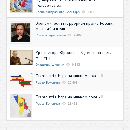
человечества
Елена Кондратьева-Сальгеро
4 839
Экономический терроризм против России:
масштаб и цели
Рамиль Гарифуллин
4 402
Уроки Игоря Фроянова. К девяностолетию
мастера
Владимир Шульгин
9 233
Transnistria. Игра на минном поле - III
Роман Коноплев
10 469
Transnistria. Игра на минном поле - II
Роман Коноплев
11 431