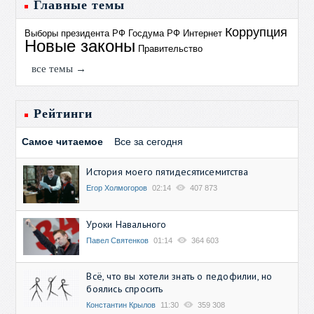
Главные темы
Коррупция
Выборы президента РФ
Госдума РФ
Интернет
Новые законы
Правительство
все темы →
Рейтинги
Самое читаемое
Все за сегодня
История моего пятидесятисемитства
Егор Холмогоров
02:14
407 873
Уроки Навального
Павел Святенков
01:14
364 603
Всё, что вы хотели знать о педофилии, но
боялись спросить
Константин Крылов
11:30
359 308