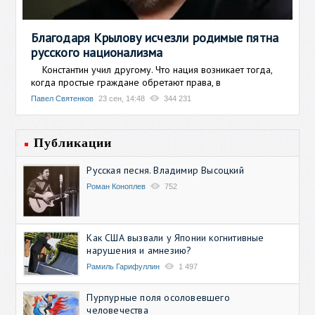
Благодаря Крылову исчезли родимые пятна
русского национализма
Константин учил другому. Что нация возникает тогда,
когда простые граждане обретают права, в
Павел Святенков
23 сен, 14:48
344 231
Публикации
Русская песня. Владимир Высоцкий
Роман Коноплев
752
Как США вызвали у Японии когнитивные
нарушения и амнезию?
Рамиль Гарифуллин
1 497
Пурпурные поля осоловевшего
человечества