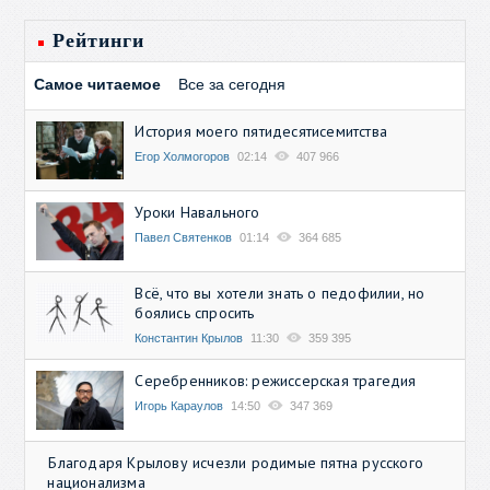
Рейтинги
Самое читаемое
Все за сегодня
История моего пятидесятисемитства
Егор Холмогоров
02:14
407 966
Уроки Навального
Павел Святенков
01:14
364 685
Всё, что вы хотели знать о педофилии, но
боялись спросить
Константин Крылов
11:30
359 395
Серебренников: режиссерская трагедия
Игорь Караулов
14:50
347 369
Благодаря Крылову исчезли родимые пятна русского
национализма