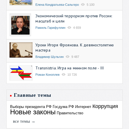
Елена Кондратьева-Сальгеро
5 100
Экономический терроризм против России:
масштаб и цели
Рамиль Гарифуллин
4 659
Уроки Игоря Фроянова. К девяностолетию
мастера
Владимир Шульгин
9 487
Transnistria. Игра на минном поле - III
Роман Коноплев
10 726
Главные темы
Коррупция
Выборы президента РФ
Госдума РФ
Интернет
Новые законы
Правительство
все темы →