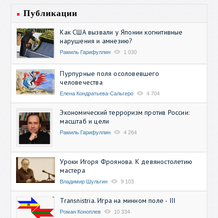
Публикации
Как США вызвали у Японии когнитивные
нарушения и амнезию?
Рамиль Гарифуллин
1 030
Пурпурные поля осоловевшего
человечества
Елена Кондратьева-Сальгеро
4 704
Экономический терроризм против России:
масштаб и цели
Рамиль Гарифуллин
4 264
Уроки Игоря Фроянова. К девяностолетию
мастера
Владимир Шульгин
9 103
Transnistria. Игра на минном поле - III
Роман Коноплев
10 334