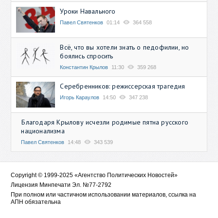
Уроки Навального
Павел Святенков
01:14
364 558
Всё, что вы хотели знать о педофилии, но
боялись спросить
Константин Крылов
11:30
359 268
Серебренников: режиссерская трагедия
Игорь Караулов
14:50
347 238
Благодаря Крылову исчезли родимые пятна русского
национализма
Павел Святенков
14:48
343 539
Copyright © 1999-2025 «Агентство Политических Новостей»
Лицензия Минпечати Эл. №77-2792
При полном или частичном использовании материалов, ссылка на
АПН обязательна