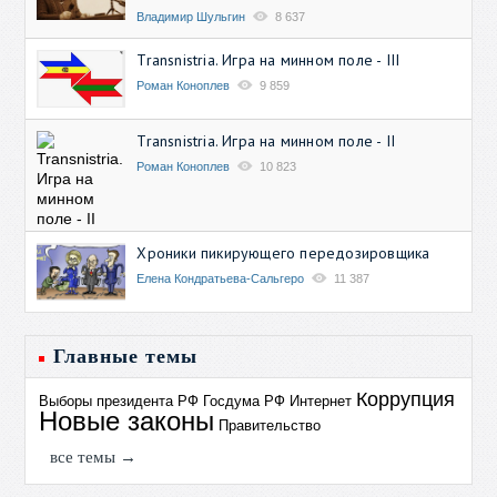
Владимир Шульгин
8 637
Transnistria. Игра на минном поле - III
Роман Коноплев
9 859
Transnistria. Игра на минном поле - II
Роман Коноплев
10 823
Хроники пикирующего передозировщика
Елена Кондратьева-Сальгеро
11 387
Главные темы
Коррупция
Выборы президента РФ
Госдума РФ
Интернет
Новые законы
Правительство
все темы →