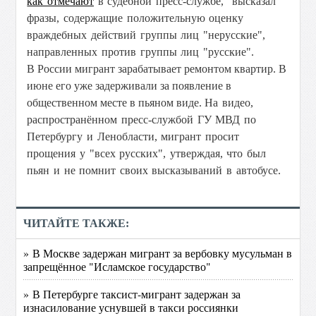
как
отмечают
в судебной пресс-службе, "высказал
фразы, содержащие положительную оценку
враждебных действий группы лиц "нерусские",
направленных против группы лиц "русские".
В России мигрант зарабатывает ремонтом квартир. В
июне его уже задерживали за появление в
общественном месте в пьяном виде.
На видео,
распространённом пресс-службой ГУ МВД по
Петербургу и Ленобласти, мигрант просит
прощения у "всех русских", утверждая, что был
пьян и не помнит своих высказываний в автобусе.
ЧИТАЙТЕ ТАКЖЕ:
» В Москве задержан мигрант за вербовку мусульман в
запрещённое "Исламское государство"
» В Петербурге таксист-мигрант задержан за
изнасилование уснувшей в такси россиянки