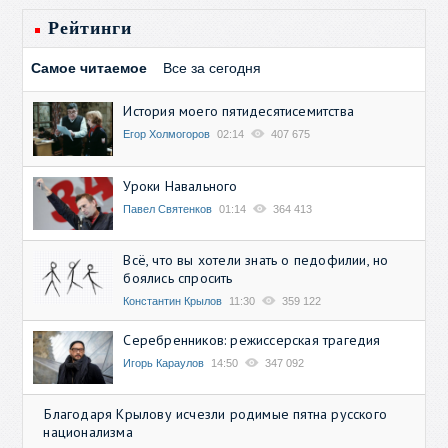
Рейтинги
Самое читаемое
Все за сегодня
История моего пятидесятисемитства
Егор Холмогоров
02:14
407 675
Уроки Навального
Павел Святенков
01:14
364 413
Всё, что вы хотели знать о педофилии, но
боялись спросить
Константин Крылов
11:30
359 122
Серебренников: режиссерская трагедия
Игорь Караулов
14:50
347 092
Благодаря Крылову исчезли родимые пятна русского
национализма