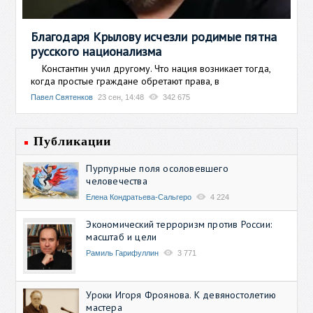
Благодаря Крылову исчезли родимые пятна
русского национализма
Константин учил другому. Что нация возникает тогда,
когда простые граждане обретают права, в
Павел Святенков
23 сен, 14:48
342 675
Публикации
Пурпурные поля осоловевшего
человечества
Елена Кондратьева-Сальгеро
4 224
Экономический терроризм против России:
масштаб и цели
Рамиль Гарифуллин
3 771
Уроки Игоря Фроянова. К девяностолетию
мастера