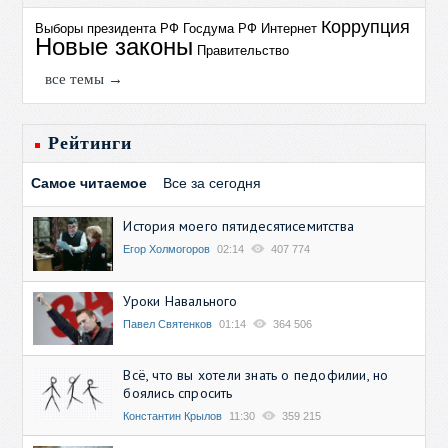
Коррупция
Выборы президента РФ
Госдума РФ
Интернет
Новые законы
Правительство
все темы →
Рейтинги
Самое читаемое
Все за сегодня
История моего пятидесятисемитства
Егор Холмогоров
02:14
407 774
Уроки Навального
Павел Святенков
01:14
364 506
Всё, что вы хотели знать о педофилии, но
боялись спросить
Константин Крылов
11:30
359 215