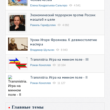
Елена Кондратьева-Сальгеро
4 541
Экономический терроризм против России:
масштаб и цели
Рамиль Гарифуллин
4 092
Уроки Игоря Фроянова. К девяностолетию
мастера
Владимир Шульгин
8 943
Transnistria. Игра на минном поле - III
Роман Коноплев
10 164
Transnistria. Игра на минном поле - II
Роман Коноплев
11 127
Главные темы