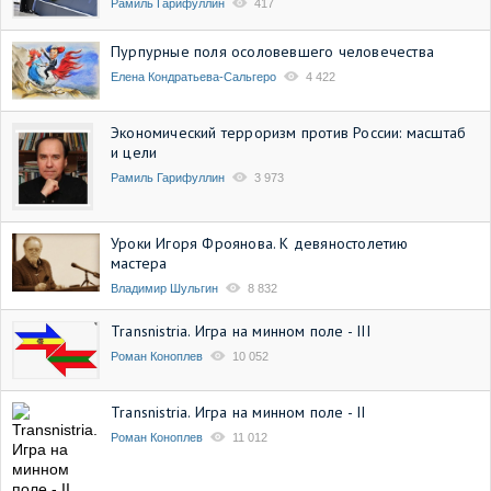
Рамиль Гарифуллин
417
Пурпурные поля осоловевшего человечества
Елена Кондратьева-Сальгеро
4 422
Экономический терроризм против России: масштаб
и цели
Рамиль Гарифуллин
3 973
Уроки Игоря Фроянова. К девяностолетию
мастера
Владимир Шульгин
8 832
Transnistria. Игра на минном поле - III
Роман Коноплев
10 052
Transnistria. Игра на минном поле - II
Роман Коноплев
11 012