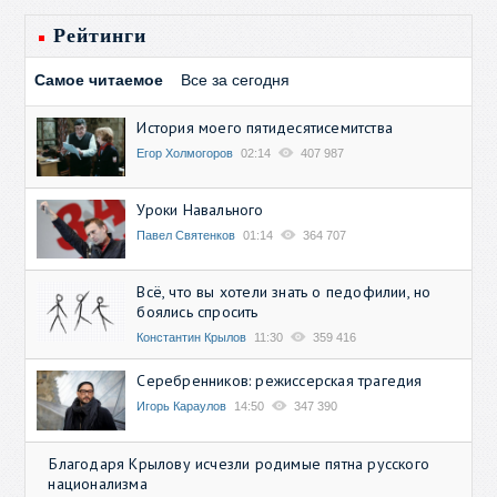
Рейтинги
Самое читаемое
Все за сегодня
История моего пятидесятисемитства
Егор Холмогоров
02:14
407 987
Уроки Навального
Павел Святенков
01:14
364 707
Всё, что вы хотели знать о педофилии, но
боялись спросить
Константин Крылов
11:30
359 416
Серебренников: режиссерская трагедия
Игорь Караулов
14:50
347 390
Благодаря Крылову исчезли родимые пятна русского
национализма