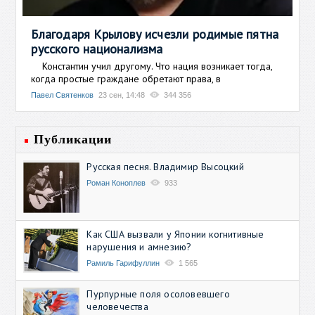
Благодаря Крылову исчезли родимые пятна
русского национализма
Константин учил другому. Что нация возникает тогда,
когда простые граждане обретают права, в
Павел Святенков
23 сен, 14:48
344 356
Публикации
Русская песня. Владимир Высоцкий
Роман Коноплев
933
Как США вызвали у Японии когнитивные
нарушения и амнезию?
Рамиль Гарифуллин
1 565
Пурпурные поля осоловевшего
человечества