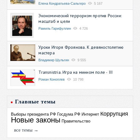
Елена Кондратьева-Сальгеро
5 167
Экономический терроризм против России:
масштаб и цели
Рамиль Гарифуллин
4 726
Уроки Игоря Фроянова. К девяностолетию
мастера
Владимир Шульгин
9 555
Transnistria. Игра на минном поле - III
Роман Коноплев
10 798
Главные темы
Коррупция
Выборы президента РФ
Госдума РФ
Интернет
Новые законы
Правительство
все темы →