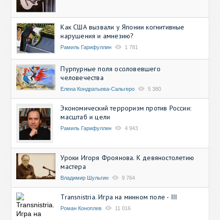
Как США вызвали у Японии когнитивные
нарушения и амнезию?
Рамиль Гарифуллин
1 781
Пурпурные поля осоловевшего
человечества
Елена Кондратьева-Сальгеро
5 380
Экономический терроризм против России:
масштаб и цели
Рамиль Гарифуллин
4 943
Уроки Игоря Фроянова. К девяностолетию
мастера
Владимир Шульгин
9 764
Transnistria. Игра на минном поле - III
Роман Коноплев
11 016