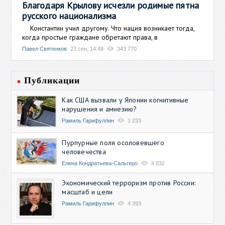
Благодаря Крылову исчезли родимые пятна
русского национализма
Константин учил другому. Что нация возникает тогда,
когда простые граждане обретают права, в
Павел Святенков
23 сен, 14:48
343 770
Публикации
Как США вызвали у Японии когнитивные
нарушения и амнезию?
Рамиль Гарифуллин
1 233
Пурпурные поля осоловевшего
человечества
Елена Кондратьева-Сальгеро
4 832
Экономический терроризм против России:
масштаб и цели
Рамиль Гарифуллин
4 393