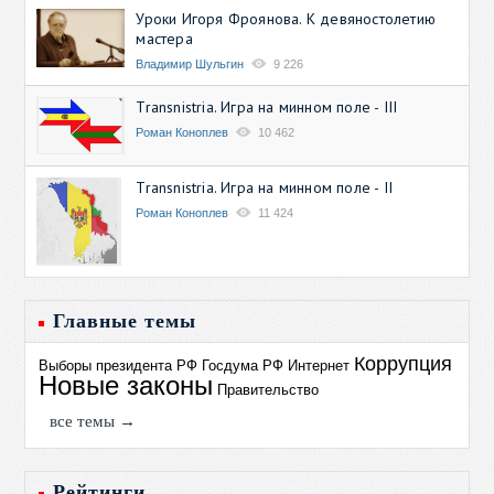
Уроки Игоря Фроянова. К девяностолетию
мастера
Владимир Шульгин
9 226
Transnistria. Игра на минном поле - III
Роман Коноплев
10 462
Transnistria. Игра на минном поле - II
Роман Коноплев
11 424
Главные темы
Коррупция
Выборы президента РФ
Госдума РФ
Интернет
Новые законы
Правительство
все темы →
Рейтинги