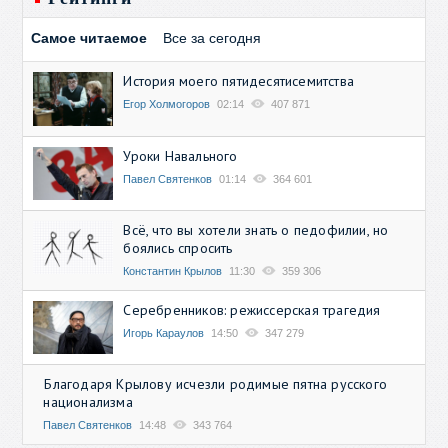
Самое читаемое
Все за сегодня
История моего пятидесятисемитства
Егор Холмогоров
02:14
407 871
Уроки Навального
Павел Святенков
01:14
364 601
Всё, что вы хотели знать о педофилии, но
боялись спросить
Константин Крылов
11:30
359 306
Серебренников: режиссерская трагедия
Игорь Караулов
14:50
347 279
Благодаря Крылову исчезли родимые пятна русского
национализма
Павел Святенков
14:48
343 764