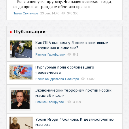
Константин учил другому. Что нация возникает тогда,
когда простые граждане обретают права, в
Павел Святенков
23 сен, 14:48
343 358
Публикации
Как США вызвали у Японии когнитивные
нарушения и амнезию?
Рамиль Гарифуллин
842
Пурпурные поля осоловевшего
человечества
Елена Кондратьева-Сальгеро
4 602
Экономический терроризм против России:
масштаб и цели
Рамиль Гарифуллин
4 159
Уроки Игоря Фроянова. К девяностолетию
мастера