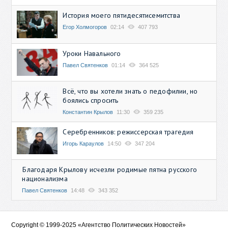
История моего пятидесятисемитства
Егор Холмогоров
02:14
407 793
Уроки Навального
Павел Святенков
01:14
364 525
Всё, что вы хотели знать о педофилии, но
боялись спросить
Константин Крылов
11:30
359 235
Серебренников: режиссерская трагедия
Игорь Караулов
14:50
347 204
Благодаря Крылову исчезли родимые пятна русского
национализма
Павел Святенков
14:48
343 352
Copyright © 1999-2025 «Агентство Политических Новостей»