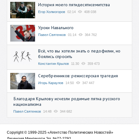
История моего пятидесятисемитства
Егор Холмогоров
02:14
408 038
Уроки Навального
Павел Святенков
01:14
364 762
Всё, что вы хотели знать о педофилии, но
боялись спросить
Константин Крылов
11:30
359 473
Серебренников: режиссерская трагедия
Игорь Караулов
14:50
347 447
Благодаря Крылову исчезли родимые пятна русского
национализма
Павел Святенков
14:48
344 682
Copyright © 1999-2025 «Агентство Политических Новостей»
Лицензия Минпечати Эл. №77-2792