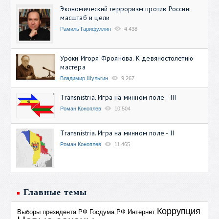
Экономический терроризм против России:
масштаб и цели
Рамиль Гарифуллин
4 438
Уроки Игоря Фроянова. К девяностолетию
мастера
Владимир Шульгин
9 267
Transnistria. Игра на минном поле - III
Роман Коноплев
10 504
Transnistria. Игра на минном поле - II
Роман Коноплев
11 465
Главные темы
Коррупция
Выборы президента РФ
Госдума РФ
Интернет