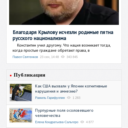
Благодаря Крылову исчезли родимые пятна
русского национализма
Константин учил другому. Что нация возникает тогда,
когда простые граждане обретают права, в
Павел Святенков
23 сен, 14:48
343 845
Публикации
Как США вызвали у Японии когнитивные
нарушения и амнезию?
Рамиль Гарифуллин
1 283
Пурпурные поля осоловевшего
человечества
Елена Кондратьева-Сальгеро
4 877