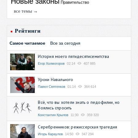
Новые законы
Правительство
все темы →
Рейтинги
Самое читаемое
Все за сегодня
История моего пятидесятисемитства
Егор Холмогоров
02:14
407 885
Уроки Навального
Павел Святенков
01:14
364 614
Всё, что вы хотели знать о педофилии, но
боялись спросить
Константин Крылов
11:30
359 320
Серебренников: режиссерская трагедия
Игорь Караулов
14:50
347 294