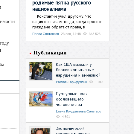
родимые пятна русского
м
национализма
Константин учил другому. Что
нация возникает тогда, когда простые
симости
граждане обретают права, в
Павел Святенков
23 сен, 14:48
343 526
году
и
Публикации
Как США вызвали у
ба
Японии когнитивные
нарушения и амнезию?
Рамиль Гарифуллин
1 013
Пурпурные поля
осоловевшего
человечества
Елена Кондратьева-Сальгеро
4 691
Экономический
терроризм против