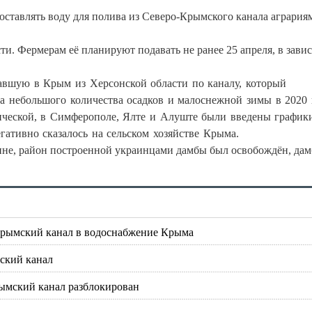
оставлять воду для полива из Северо-Крымского канала агрария
ти. Фермерам её планируют подавать не ранее 25 апреля, в зави
павшую в Крым из Херсонской области по каналу, который
за небольшого количества осадков и малоснежной зимы в 2020 
ической, в Симферополе, Ялте и Алуште были введены график
гативно сказалось на сельском хозяйстве Крыма.
ине, район построенной украинцами дамбы был освобождён, дам
-Крымский канал в водоснабжение Крыма
ский канал
ымский канал разблокирован