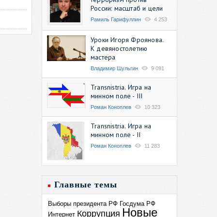
России: масштаб и цели
Рамиль Гарифуллин
4 253
Уроки Игоря Фроянова.
К девяностолетию
мастера
Владимир Шульгин
9 091
Transnistria. Игра на
минном поле - III
Роман Коноплев
10 323
Transnistria. Игра на
минном поле - II
Роман Коноплев
11 283
Главные темы
Выборы президента РФ
Госдума РФ
Новые
Коррупция
Интернет