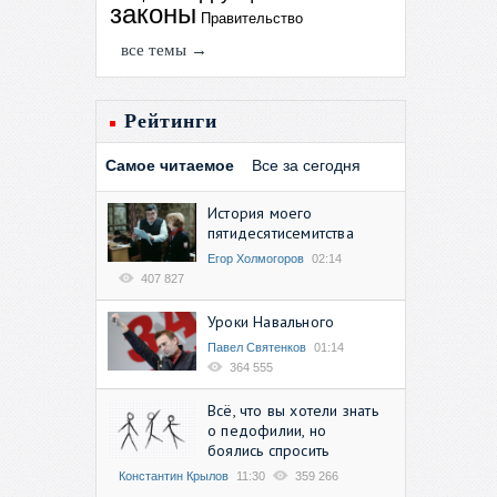
законы
Правительство
все темы →
Рейтинги
Самое читаемое
Все за сегодня
История моего
пятидесятисемитства
Егор Холмогоров
02:14
407 827
Уроки Навального
Павел Святенков
01:14
364 555
Всё, что вы хотели знать
о педофилии, но
боялись спросить
Константин Крылов
11:30
359 266