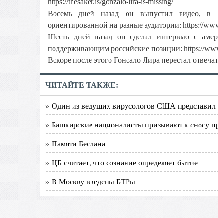
https://thesaker.is/gonzalo-lira-is-missing/
Восемь дней назад он выпустил видео, в к
ориентированной на разные аудитории: https://
Шесть дней назад он сделал интервью с амер
поддерживающим российские позиции: https://w
Вскоре после этого Гонсало Лира перестал отвеча
ЧИТАЙТЕ ТАКЖЕ:
» Один из ведущих вирусологов США представил 
» Башкирские националисты призывают к сносу пр
» Памяти Беслана
» ЦБ считает, что сознание определяет бытие
» В Москву введены БТРы