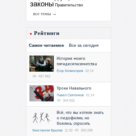
законы
Правительство
все темы →
Рейтинги
Самое читаемое
Все за сегодня
История моего
пятидесятисемитства
Егор Холмогоров
02:14
407 862
Уроки Навального
Павел Святенков
01:14
364 592
Всё, что вы хотели знать
о педофилии, но
боялись спросить
Константин Крылов
11:30
359 298