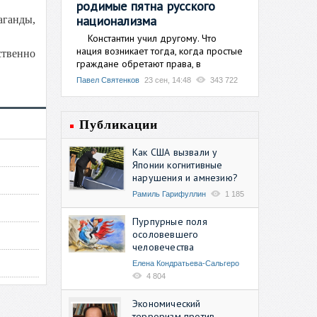
родимые пятна русского
национализма
ганды,
Константин учил другому. Что
нация возникает тогда, когда простые
ственно
граждане обретают права, в
Павел Святенков
23 сен, 14:48
343 722
Публикации
Как США вызвали у
Японии когнитивные
нарушения и амнезию?
Рамиль Гарифуллин
1 185
Пурпурные поля
осоловевшего
человечества
Елена Кондратьева-Сальгеро
4 804
Экономический
терроризм против