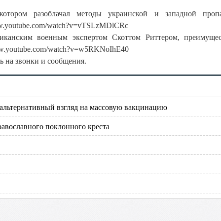
отором разоблачал методы украинской и западной пропа
www.youtube.com/watch?v=vTSLzMDlCRc
иканским военным экспертом Скоттом Риттером, преимуще
ww.youtube.com/watch?v=w5RKNoIhE40
ть на звонки и сообщения.
альтернативный взгляд на массовую вакцинацию
авославного поклонного креста