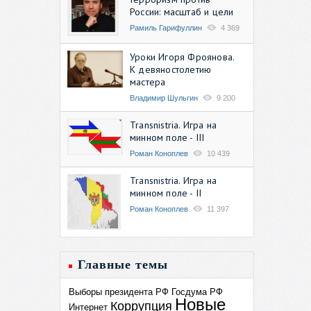
России: масштаб и цели
Рамиль Гарифуллин
4 369
Уроки Игоря Фроянова.
К девяностолетию
мастера
Владимир Шульгин
9 200
Transnistria. Игра на
минном поле - III
Роман Коноплев
10 439
Transnistria. Игра на
минном поле - II
Роман Коноплев
11 397
Главные темы
Выборы президента РФ
Госдума РФ
Новые
Коррупция
Интернет