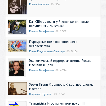
Роман Коноплев
904
Как США вызвали у Японии когнитивные
нарушения и амнезию?
Рамиль Гарифуллин
1 552
Пурпурные поля осоловевшего
человечества
Елена Кондратьева-Сальгеро
5 154
Экономический терроризм против России:
масштаб и цели
Рамиль Гарифуллин
4 714
Уроки Игоря Фроянова. К девяностолетию
мастера
Владимир Шульгин
9 543
Transnistria. Игра на минном поле - III