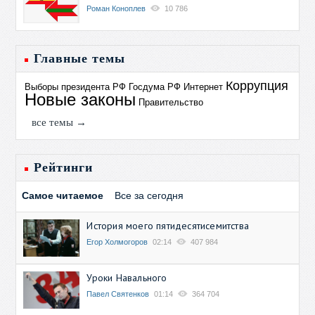
Роман Коноплев
10 786
Главные темы
Коррупция
Выборы президента РФ
Госдума РФ
Интернет
Новые законы
Правительство
все темы →
Рейтинги
Самое читаемое
Все за сегодня
История моего пятидесятисемитства
Егор Холмогоров
02:14
407 984
Уроки Навального
Павел Святенков
01:14
364 704