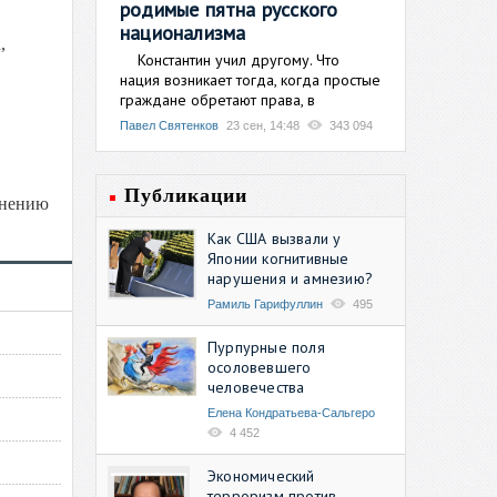
родимые пятна русского
национализма
,
Константин учил другому. Что
нация возникает тогда, когда простые
граждане обретают права, в
Павел Святенков
23 сен, 14:48
343 094
Публикации
внению
Как США вызвали у
Японии когнитивные
нарушения и амнезию?
Рамиль Гарифуллин
495
Пурпурные поля
осоловевшего
человечества
Елена Кондратьева-Сальгеро
4 452
Экономический
терроризм против