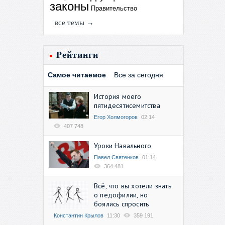
законы
Правительство
все темы →
Рейтинги
Самое читаемое
Все за сегодня
История моего
пятидесятисемитства
Егор Холмогоров
02:14
407 748
Уроки Навального
Павел Святенков
01:14
364 481
Всё, что вы хотели знать
о педофилии, но
боялись спросить
Константин Крылов
11:30
359 191