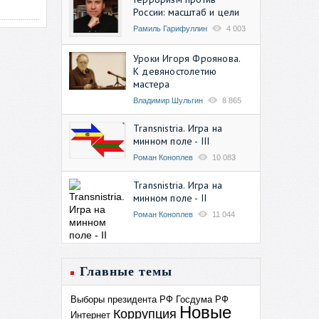
России: масштаб и цели
Рамиль Гарифуллин
4 003
Уроки Игоря Фроянова.
К девяностолетию
мастера
Владимир Шульгин
8 865
Transnistria. Игра на
минном поле - III
Роман Коноплев
10 083
Transnistria. Игра на
минном поле - II
Роман Коноплев
11 044
Главные темы
Выборы президента РФ
Госдума РФ
Новые
Коррупция
Интернет