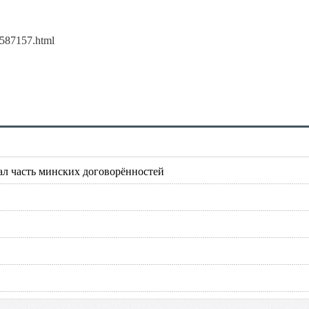
3587157.html
л часть минских договорённостей