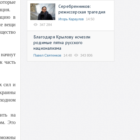
которые
Серебренников:
ация.
режиссерская трагедия
кацию в
Игорь Караулов
14:50
ые вещи
347 284
бщество
Благодаря Крылову исчезли
родимые пятна русского
национализма
 начнут
Павел Святенков
14:48
343 806
к часть
х сил и
краины
еходном
жить на
ом. Это
озможны