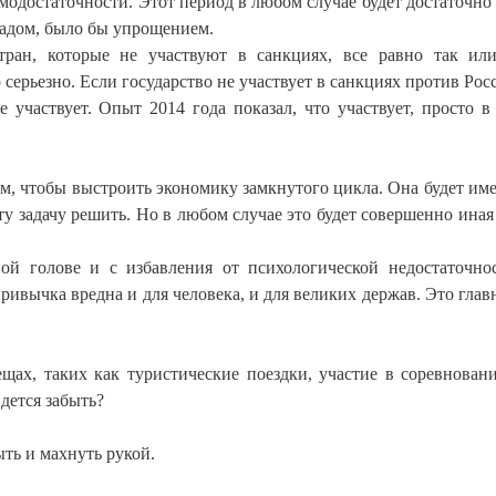
одостаточности. Этот период в любом случае будет достаточно
ападом, было бы упрощением.
стран, которые не участвуют в санкциях, все равно так ил
рьезно. Если государство не участвует в санкциях против Росс
е участвует. Опыт 2014 года показал, что участвует, просто в
м, чтобы выстроить экономику замкнутого цикла. Она будет име
ту задачу решить. Но в любом случае это будет совершенно иная
ой голове и с избавления от психологической недостаточно
ривычка вредна и для человека, и для великих держав. Это главн
ещах, таких как туристические поездки, участие в соревнован
дется забыть?
ыть и махнуть рукой.