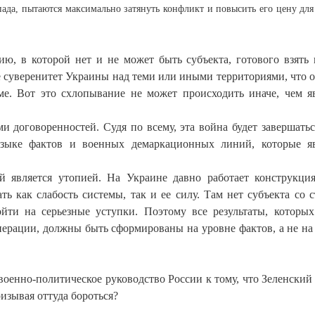
апада, пытаются максимально затянуть конфликт и повысить его цену для
ю, в которой нет и не может быть субъекта, готового взять 
 суверенитет Украины над теми или иными территориями, что о
ме. Вот это схлопывание не может происходить иначе, чем 
 договоренностей. Судя по всему, эта война будет завершатьс
 языке фактов и военных демаркационных линий, которые 
 является утопией. На Украине давно работает конструкция
ть как слабость системы, так и ее силу. Там нет субъекта со 
йти на серьезные уступки. Поэтому все результаты, которы
перации, должны быть сформированы на уровне фактов, а не на
и военно-политическое руководство России к тому, что Зеленский 
зывая оттуда бороться?