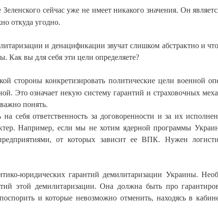
Зеленского сейчас уже не имеет никакого значения. Он являетс
но откуда угодно.
литаризации и денацификации звучат слишком абстрактно и что
ы. Как вы для себя эти цели определяете?
ской стороны конкретизировать политические цели военной оп
ной. Это означает некую систему гарантий и страховочных мех
 важно понять.
 на себя ответственность за договоренности и за их исполнен
актер. Например, если мы не хотим ядерной программы Украи
редприятиями, от которых зависит ее ВПК. Нужен логисти
итико-юридических гарантий демилитаризации Украины. Нео
нтий этой демилитаризации. Она должна быть про гарантиро
поспорить и которые невозможно отменить, находясь в кабин