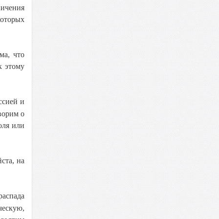
ничения
которых
ма, что
к этому
ссией и
ворим о
оля или
ста, на
распада
ческую,