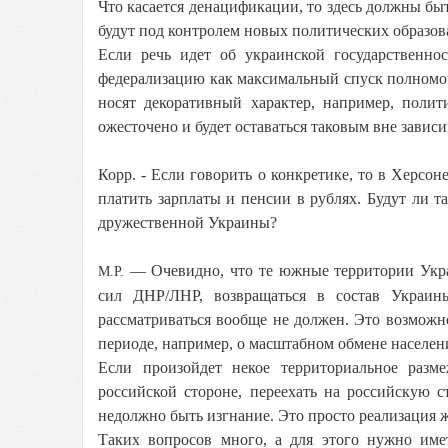
Что касается денацификации, то здесь должны быт
будут под контролем новых политических образов
Если речь идет об украинской государственн
федерализацию как максимальный спуск полномо
носят декоративный характер, например, полит
ожесточено и будет оставаться таковым вне завис
Корр. - Если говорить о конкретике, то в Херсон
платить зарплаты и пенсии в рублях. Будут ли т
дружественной Украины?
— Очевидно, что те южные территории Укра
М.Р.
сил ДНР/ЛНР, возвращаться в состав Украи
рассматриваться вообще не должен. Это возможн
периоде, например, о масштабном обмене населен
Если произойдет некое территориальное разм
российской стороне, переехать на российскую 
недолжно быть изгнание. Это просто реализация 
Таких вопросов много, а для этого нужно им