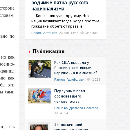
родимые пятна русского
национализма
стороне
словам,
Константин учил другому. Что
нация возникает тогда, когда простые
граждане обретают права, в
Павел Святенков
23 сен, 14:48
343 806
льно по
Публикации
 но как
Как США вызвали у
военно-
Японии когнитивные
Украины
нарушения и амнезию?
цию как
Рамиль Гарифуллин
1 263
обы эти
Пурпурные поля
ты сами
осоловевшего
человечества
Елена Кондратьева-Сальгеро
4 854
Экономический
о, часть
терроризм против