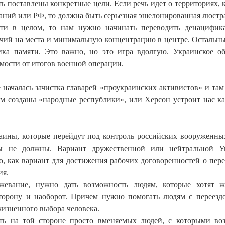
ь поставлены конкретные цели. Если речь идет о территориях, 
аний или РФ, то должна быть серьезная эшелонированная люстр
ости в целом, то нам нужно начинать переводить денацифи
чий на места и минимальную концентрацию в центре. Остальн
ика памяти. Это важно, но это игра вдолгую. Украинское о
имости от итогов военной операции.
е началась зачистка главарей «проукраинских активистов» и там
ам созданы «народные республики», или Херсон устроит нас ка
ины, которые перейдут под контроль российских вооруженны
ны не должны. Вариант дружественной или нейтральной У
о, как вариант для достижения рабочих договоренностей о пер
ия.
ежевание, нужно дать возможность людям, которые хотят 
сторону и наоборот. Причем нужно помогать людям с переезд
жизненного выбора человека.
еть на той стороне просто вменяемых людей, с которыми в