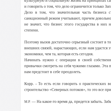
культурную и социальную жизнь на принципах сам
и говорить о том, что дело ограничится только З
Дело в том, что значительная часть бизнеса 
санкционный режим учитывают, причем довольно се
не значит, что бизнес этого государства в них н
степени.
Поэтому вызов достаточно серьезный состоит в то
внешних связей, нарастающих, если нам удастся э
экономики, чем та, которая есть сегодня.
Начинать нужно с операции в своей собственн
привычки смотреть на себя чужими глазами. Эта п
нам предстоит в себе преодолеть.
Корр. - То есть если говорить о практических в
строительство «Северных потоков», то это все при
— На какое-то время да, придется забыть. Заб
М.Р.