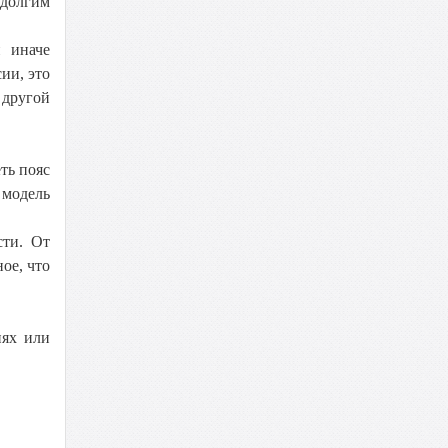
 долгим
и иначе
ии, это
 другой
ть пояс
 модель
сти. От
ое, что
иях или