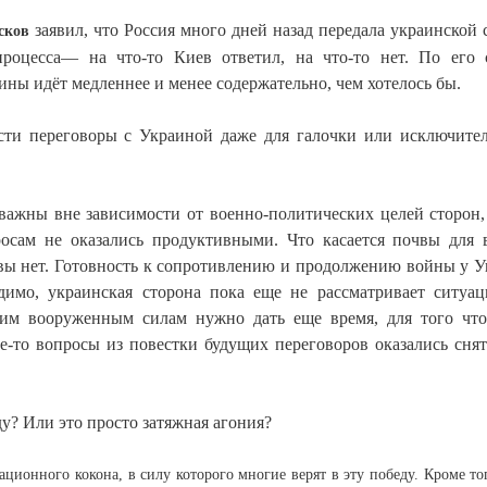
заявил, что Россия много дней назад передала украинской 
сков
роцесса— на что-то Киев ответил, на что-то нет. По его 
ны идёт медленнее и менее содержательно, чем хотелось бы.
сти переговоры с Украиной даже для галочки или исключите
ажны вне зависимости от военно-политических целей сторон,
осам не оказались продуктивными. Что касается почвы для 
чвы нет. Готовность к сопротивлению и продолжению войны у 
димо, украинская сторона пока еще не рассматривает ситуа
ским вооруженным силам нужно дать еще время, для того чт
е-то вопросы из повестки будущих переговоров оказались сня
ду? Или это просто затяжная агония?
ционного кокона, в силу которого многие верят в эту победу. Кроме тог