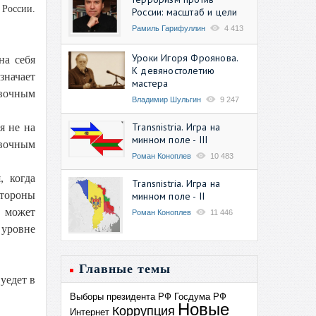
 России.
России: масштаб и цели
Рамиль Гарифуллин
4 413
Уроки Игоря Фроянова.
на себя
К девяностолетию
значает
мастера
явочным
Владимир Шульгин
9 247
Transnistria. Игра на
я не на
минном поле - III
явочным
Роман Коноплев
10 483
, когда
Transnistria. Игра на
стороны
минном поле - II
х может
Роман Коноплев
11 446
 уровне
Главные темы
уедет в
Выборы президента РФ
Госдума РФ
Новые
Коррупция
Интернет