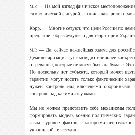
— На мой взгляд физическое местоположение 
М.Р.
символической фигурой, а записывать ролики мож
Корр. — Многие сетуют, что цели России по деми
предлагает образ будущего для территории Украин
— Да, сейчас важнейшая задача для россий
М.Р.
Демилитаризация тут выглядит наиболее конкрет
от реванша, которые не могут быть на бумаге. Это
Но поскольку нет субъекта, который может взять
гарантии могут носить только фактический хар
нужен контроль над ключевыми оборонными п
контроль над какими-то узлами.
Мы не можем представить себе механизмы пол
формировать модель военно-политических гара
языке суровых фактов, с которыми невозможно 
украинской телестудии.