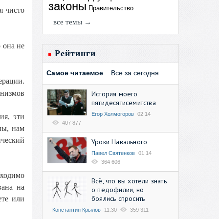
законы
Правительство
я чисто
все темы →
 она не
Рейтинги
Самое читаемое
Все за сегодня
ерации.
анизмов
История моего
пятидесятисемитства
Егор Холмогоров
02:14
ия, эти
407 877
ны, нам
ческий
Уроки Навального
Павел Святенков
01:14
364 606
бходимо
Всё, что вы хотели знать
вана на
о педофилии, но
боялись спросить
ете или
Константин Крылов
11:30
359 311