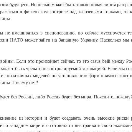
зом будущего. Но целью может быть только новая линия разгра
ражаться в физическом контроле над ключевыми точками, от 
аины.
ны не вмешиваться в спецоперацию, но сейчас муссируется те
ссии НАТО может зайти на Западную Украину. Насколько мы 
ойны. Если это произойдет сейчас, то это casus belli между Ро
 может быть чревато неконтролируемой эскалацией. Если мы го
й из позитивных моделей по установлению форм прямого контр
аины. Почему нет?
удет без России, либо Россия будет без мира. Поясните, пожалуй
кивание из истории и будет создавать очень высокие риски 
идет о западном мире и о готовности выстраивать свою экономи