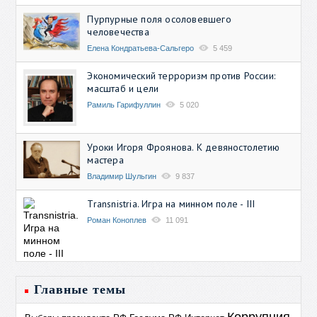
Пурпурные поля осоловевшего
человечества
Елена Кондратьева-Сальгеро
5 459
Экономический терроризм против России:
масштаб и цели
Рамиль Гарифуллин
5 020
Уроки Игоря Фроянова. К девяностолетию
мастера
Владимир Шульгин
9 837
Transnistria. Игра на минном поле - III
Роман Коноплев
11 091
Главные темы
Коррупция