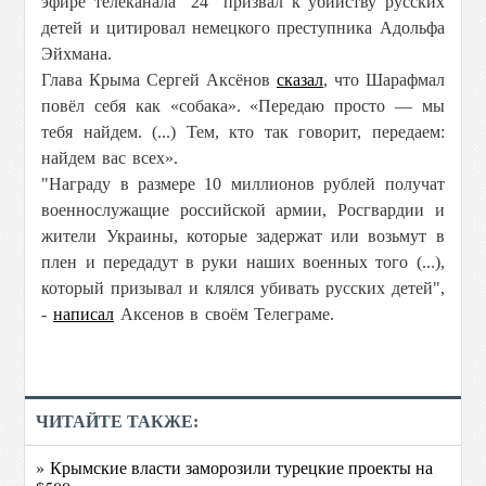
эфире телеканала "24" призвал к убийству русских
детей и цитировал немецкого преступника Адольфа
Эйхмана.
Глава Крыма Сергей Аксёнов
сказал
, что
Шарафмал
повёл себя как «собака». «Передаю просто — мы
тебя найдем. (...) Тем, кто так говорит, передаем:
найдем вас всех».
"Награду в размере 10 миллионов рублей получат
военнослужащие российской армии, Росгвардии и
жители Украины, которые задержат или возьмут в
плен и передадут в руки наших военных того (...),
который призывал и клялся убивать русских детей",
-
написал
Аксенов в своём Телеграме.
ЧИТАЙТЕ ТАКЖЕ:
» Крымские власти заморозили турецкие проекты на