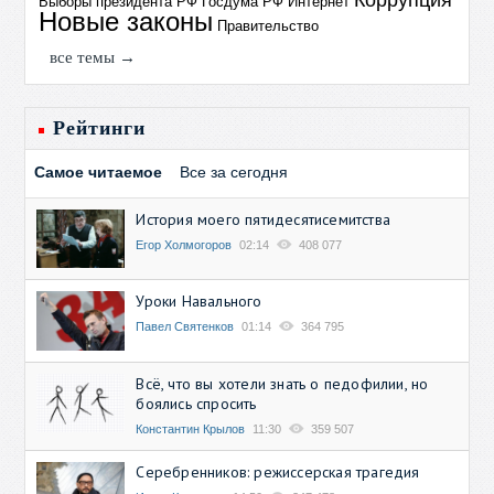
Выборы президента РФ
Госдума РФ
Интернет
Новые законы
Правительство
все темы →
Рейтинги
Самое читаемое
Все за сегодня
История моего пятидесятисемитства
Егор Холмогоров
02:14
408 077
Уроки Навального
Павел Святенков
01:14
364 795
Всё, что вы хотели знать о педофилии, но
боялись спросить
Константин Крылов
11:30
359 507
Серебренников: режиссерская трагедия