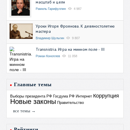
масштаб и цели
Рамиль Гарифуллин
4 987
Уроки Игоря Фроянова. К девяностолетию
мастера
Владимир Шульгин
9 807
Transnistria. Игра на минном поле - III
Роман Коноплев
11 058
Главные темы
Коррупция
Выборы президента РФ
Госдума РФ
Интернет
Новые законы
Правительство
все темы →
Рейтинги