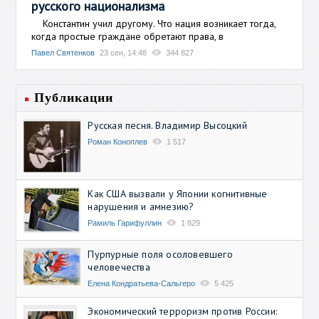
русского национализма
Константин учил другому. Что нация возникает тогда,
когда простые граждане обретают права, в
Павел Святенков
23 сен, 14:48
344 827
Публикации
Русская песня. Владимир Высоцкий
Роман Коноплев
1 517
Как США вызвали у Японии когнитивные
нарушения и амнезию?
Рамиль Гарифуллин
1 829
Пурпурные поля осоловевшего
человечества
Елена Кондратьева-Сальгеро
5 425
Экономический терроризм против России: