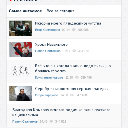
Самое читаемое
Все за сегодня
История моего пятидесятисемитства
Егор Холмогоров
02:14
408 066
Уроки Навального
Павел Святенков
01:14
364 785
Всё, что вы хотели знать о педофилии, но
боялись спросить
Константин Крылов
11:30
359 496
Серебренников: режиссерская трагедия
Игорь Караулов
14:50
347 468
Благодаря Крылову исчезли родимые пятна русского
национализма
Павел Святенков
14:48
344 819