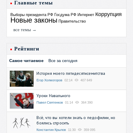
Главные темы
Коррупция
Выборы президента РФ
Госдума РФ
Интернет
Новые законы
Правительство
все темы →
Рейтинги
Самое читаемое
Все за сегодня
История моего пятидесятисемитства
Егор Холмогоров
02:14
407 649
Уроки Навального
Павел Святенков
01:14
364 390
Всё, что вы хотели знать о педофилии, но
боялись спросить
Константин Крылов
11:30
359 095