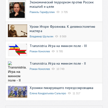
Экономический терроризм против России:
масштаб и цели
Рамиль Гарифуллин
3 705
Уроки Игоря Фроянова. К девяностолетию
мастера
Владимир Шульгин
8 569
Transnistria. Игра на минном поле - III
Роман Коноплев
9 785
Transnistria. Игра на минном поле - II
Роман Коноплев
10 749
Хроники пикирующего передозировщика
Елена Кондратьева-Сальгеро
11 317