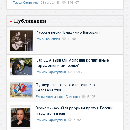
Павел Святенков
23 сен, 14:48
344 407
Публикации
Русская песня. Владимир Высоцкий
Роман Коноплев
1 000
Как США вызвали у Японии когнитивные
нарушения и амнезию?
Рамиль Гарифуллин
1 595
Пурпурные поля осоловевшего
человечества
Елена Кондратьева-Сальгеро
5 195
Экономический терроризм против России:
масштаб и цели
Рамиль Гарифуллин
4 754