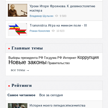
Уроки Игоря Фроянова. К девяностолетию
мастера
Владимир Шульгин
9 583
Transnistria. Игра на минном поле - III
Роман Коноплев
10 823
Главные темы
Коррупция
Выборы президента РФ
Госдума РФ
Интернет
Новые законы
Правительство
все темы →
Рейтинги
Самое читаемое
Все за сегодня
История моего пятидесятисемитства