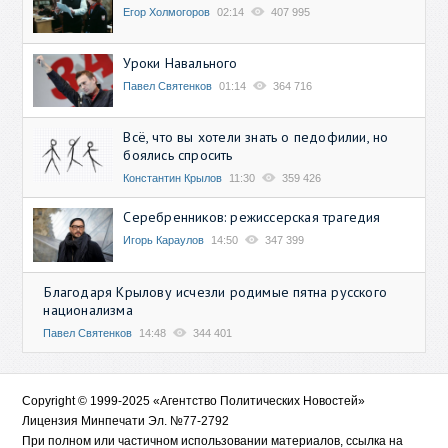
Егор Холмогоров
02:14
407 995
Уроки Навального
Павел Святенков
01:14
364 716
Всё, что вы хотели знать о педофилии, но
боялись спросить
Константин Крылов
11:30
359 426
Серебренников: режиссерская трагедия
Игорь Караулов
14:50
347 399
Благодаря Крылову исчезли родимые пятна русского
национализма
Павел Святенков
14:48
344 401
Copyright © 1999-2025 «Агентство Политических Новостей»
Лицензия Минпечати Эл. №77-2792
При полном или частичном использовании материалов, ссылка на