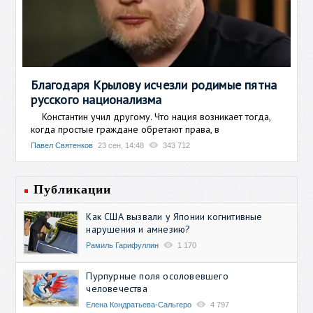
Благодаря Крылову исчезли родимые пятна
русского национализма
Константин учил другому. Что нация возникает тогда,
когда простые граждане обретают права, в
Павел Святенков
23 сен, 14:48
343 712
Публикации
Как США вызвали у Японии когнитивные
нарушения и амнезию?
Рамиль Гарифуллин
1 170
Пурпурные поля осоловевшего
человечества
Елена Кондратьева-Сальгеро
4 797