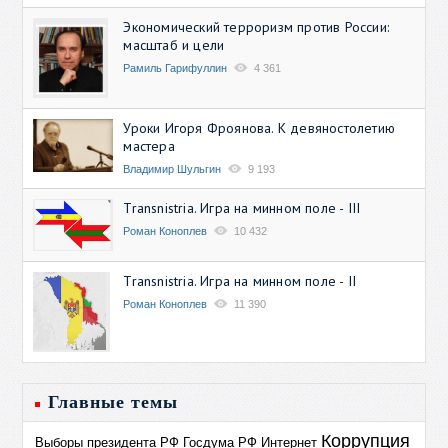
Экономический терроризм против России:
масштаб и цели
Рамиль Гарифуллин
4 361
Уроки Игоря Фроянова. К девяностолетию
мастера
Владимир Шульгин
9 193
Transnistria. Игра на минном поле - III
Роман Коноплев
10 432
Transnistria. Игра на минном поле - II
Роман Коноплев
11 390
Главные темы
Коррупция
Выборы президента РФ
Госдума РФ
Интернет