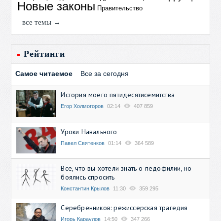
Новые законы
Правительство
все темы →
Рейтинги
Самое читаемое
Все за сегодня
История моего пятидесятисемитства
Егор Холмогоров
02:14
407 859
Уроки Навального
Павел Святенков
01:14
364 589
Всё, что вы хотели знать о педофилии, но
боялись спросить
Константин Крылов
11:30
359 295
Серебренников: режиссерская трагедия
Игорь Караулов
14:50
347 266