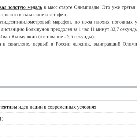
евал золотую медаль
в масс-старте Олимпиады. Это уже третья 
 золото в скиатлоне и эстафете.
тидесятикилометровый марафон, но из-за плохих погодных 
у дистанцию Большунов преодолел за 1 час 11 минут 32,7 секунды
Иван Якимушкин (отставание - 5,5 секунды).
а в скиатлоне, первый в России лыжник, выигравший Олим
пективы идеи нации в современных условиях
1)