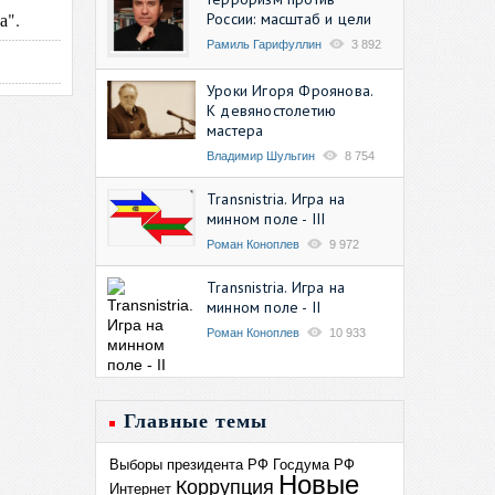
а".
России: масштаб и цели
Рамиль Гарифуллин
3 892
Уроки Игоря Фроянова.
К девяностолетию
мастера
Владимир Шульгин
8 754
Transnistria. Игра на
минном поле - III
Роман Коноплев
9 972
Transnistria. Игра на
минном поле - II
Роман Коноплев
10 933
Главные темы
Выборы президента РФ
Госдума РФ
Новые
Коррупция
Интернет