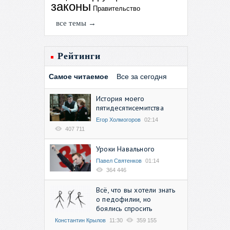
законы
Правительство
все темы →
Рейтинги
Самое читаемое
Все за сегодня
История моего
пятидесятисемитства
Егор Холмогоров
02:14
407 711
Уроки Навального
Павел Святенков
01:14
364 446
Всё, что вы хотели знать
о педофилии, но
боялись спросить
Константин Крылов
11:30
359 155