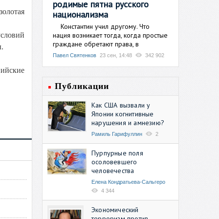
родимые пятна русского
золотая
национализма
Константин учил другому. Что
нация возникает тогда, когда простые
условий
граждане обретают права, в
.
Павел Святенков
23 сен, 14:48
342 902
пийские
Публикации
Как США вызвали у
Японии когнитивные
нарушения и амнезию?
Рамиль Гарифуллин
2
Пурпурные поля
осоловевшего
человечества
Елена Кондратьева-Сальгеро
4 344
Экономический
терроризм против