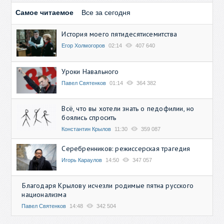
Самое читаемое
Все за сегодня
История моего пятидесятисемитства
Егор Холмогоров
02:14
407 640
Уроки Навального
Павел Святенков
01:14
364 382
Всё, что вы хотели знать о педофилии, но
боялись спросить
Константин Крылов
11:30
359 087
Серебренников: режиссерская трагедия
Игорь Караулов
14:50
347 057
Благодаря Крылову исчезли родимые пятна русского
национализма
Павел Святенков
14:48
342 504