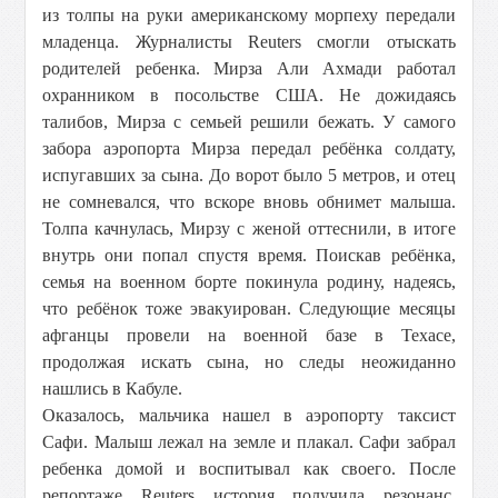
из толпы на руки американскому морпеху передали
младенца. Журналисты Reuters смогли отыскать
родителей ребенка. Мирза Али Ахмади работал
охранником в посольстве США. Не дожидаясь
талибов, Мирза с семьей решили бежать. У самого
забора аэропорта Мирза передал ребёнка солдату,
испугавших за сына. До ворот было 5 метров, и отец
не сомневался, что вскоре вновь обнимет малыша.
Толпа качнулась, Мирзу с женой оттеснили, в итоге
внутрь они попал спустя время. Поискав ребёнка,
семья на военном борте покинула родину, надеясь,
что ребёнок тоже эвакуирован. Следующие месяцы
афганцы провели на военной базе в Техасе,
продолжая искать сына, но следы неожиданно
нашлись в Кабуле.
Оказалось, мальчика нашел в аэропорту таксист
Сафи. Малыш лежал на земле и плакал. Сафи забрал
ребенка домой и воспитывал как своего. После
репортаже Reuters история получила резонанс.