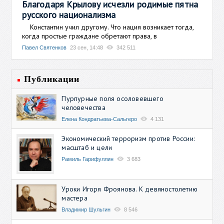
Благодаря Крылову исчезли родимые пятна
русского национализма
Константин учил другому. Что нация возникает тогда,
когда простые граждане обретают права, в
Павел Святенков
23 сен, 14:48
342 511
Публикации
Пурпурные поля осоловевшего
человечества
Елена Кондратьева-Сальгеро
4 131
Экономический терроризм против России:
масштаб и цели
Рамиль Гарифуллин
3 683
Уроки Игоря Фроянова. К девяностолетию
мастера
Владимир Шульгин
8 546