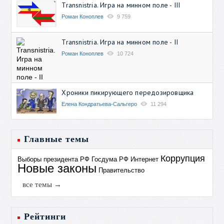
Transnistria. Игра на минном поле - III
Роман Коноплев
9 759
Transnistria. Игра на минном поле - II
Роман Коноплев
10 724
Хроники пикирующего передозировщика
Елена Кондратьева-Сальгеро
11 294
Главные темы
Коррупция
Выборы президента РФ
Госдума РФ
Интернет
Новые законы
Правительство
все темы →
Рейтинги