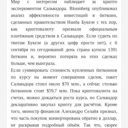
Мир с интересом наблюдает за крипто
экспериментом Сальвадора. Bloomberg опубликовал
анализ эффективности инвестиций в биткоин,
сделанных правительством Наиба Букеле с тех пор,
как криптовалюту признали официальным
платёжным средством в Сальвадоре. Если судить по
твитам Букеле (а других цифр просто нет), с 6
сентября по сегодняшний день страна купила 1391
биткоин и, вероятно потеряла на этих сделках
больше, чем выиграла.
Если суммировать стоимость купленных биткоинов
по курсу на момент совершения сделок, пакет
Сальвадора стоил около $70 млн., а сейчас столько
биткоинов стоят $59,7 млн. Пока криптовалюта на
счетах, можно дождаться роста курса, но Сальвадор
декларативно закупал крипту для расчётов. Кроме
того, министр финансов Алехандро Селайя признал,
что часть покупок конвертирована обратно в доллар,
не раскрывая подробный объём. Так что, скорее