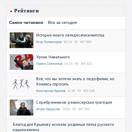
Рейтинги
Самое читаемое
Все за сегодня
История моего пятидесятисемитства
Егор Холмогоров
02:14
407 893
Уроки Навального
Павел Святенков
01:14
364 622
Всё, что вы хотели знать о педофилии, но
боялись спросить
Константин Крылов
11:30
359 328
Серебренников: режиссерская трагедия
Игорь Караулов
14:50
347 302
Благодаря Крылову исчезли родимые пятна русского
национализма