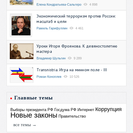
Елена Кондратьева-Сальгеро
4 898
Экономический терроризм против России:
масштаб и цели
Рамиль Гарифуллин
4 461
Уроки Игоря Фроянова. К девяностолетию
мастера
Владимир Шульгин
9 289
Transnistria. Игра на минном поле - III
Роман Коноплев
10 526
Главные темы
Коррупция
Выборы президента РФ
Госдума РФ
Интернет
Новые законы
Правительство
все темы →