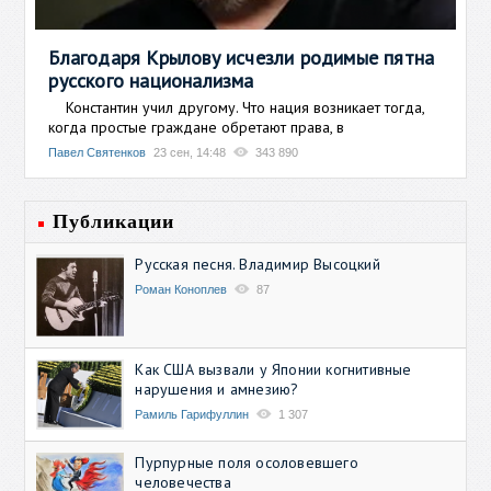
Благодаря Крылову исчезли родимые пятна
русского национализма
Константин учил другому. Что нация возникает тогда,
когда простые граждане обретают права, в
Павел Святенков
23 сен, 14:48
343 890
Публикации
Русская песня. Владимир Высоцкий
Роман Коноплев
87
Как США вызвали у Японии когнитивные
нарушения и амнезию?
Рамиль Гарифуллин
1 307
Пурпурные поля осоловевшего
человечества