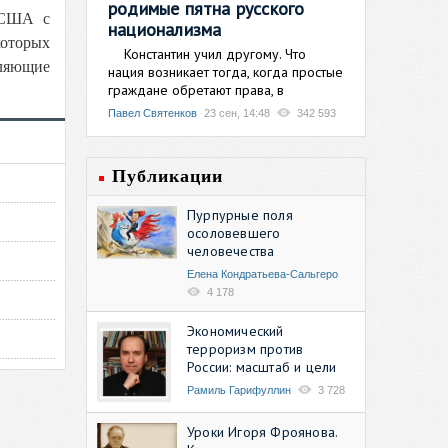
родимые пятна русского
ы США с
национализма
которых
Константин учил другому. Что
тляющие
нация возникает тогда, когда простые
граждане обретают права, в
Павел Святенков
23 сен, 14:48
342 593
Публикации
Пурпурные поля
осоловевшего
человечества
Елена Кондратьева-Сальгеро
4 178
Экономический
терроризм против
России: масштаб и цели
Рамиль Гарифуллин
3 728
Уроки Игоря Фроянова.