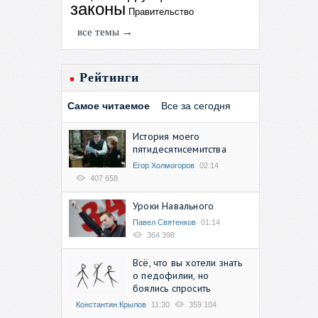
законы
Правительство
все темы →
Рейтинги
Самое читаемое
Все за сегодня
История моего
пятидесятисемитства
Егор Холмогоров
02:14
407 658
Уроки Навального
Павел Святенков
01:14
364 398
Всё, что вы хотели знать
о педофилии, но
боялись спросить
Константин Крылов
11:30
359 104