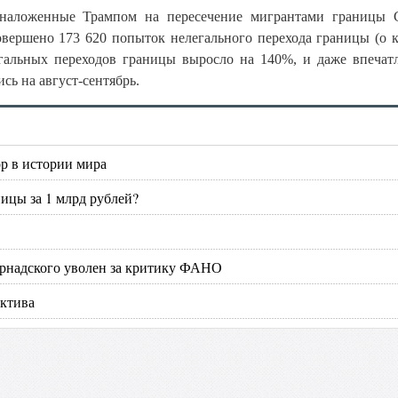
, наложенные Трампом на пересечение мигрантами границ
овершено 173 620 попыток нелегального перехода границы (о 
легальных переходов границы выросло на 140%, и даже впеча
ь на август-сентябрь.
р в истории мира
ницы за 1 млрд рублей?
рнадского уволен за критику ФАНО
ктива