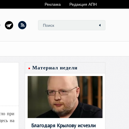
Реклама
Редакция АПН
Материал недели
гло при
десь на
Благодаря Крылову исчезли