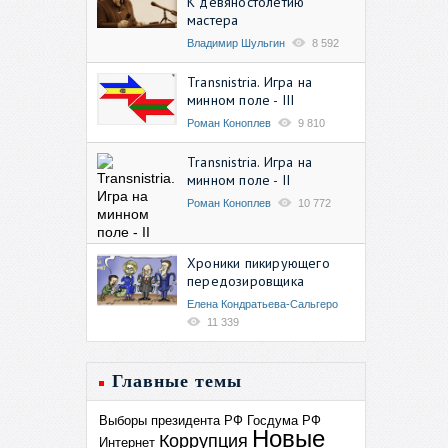
К девяностолетию
мастера
Владимир Шульгин
8 592
Transnistria. Игра на
минном поле - III
Роман Коноплев
9 810
Transnistria. Игра на
минном поле - II
Роман Коноплев
10 772
Хроники пикирующего
передозировщика
Елена Кондратьева-Сальгеро
11 339
Главные темы
Выборы президента РФ
Госдума РФ
Новые
Коррупция
Интернет